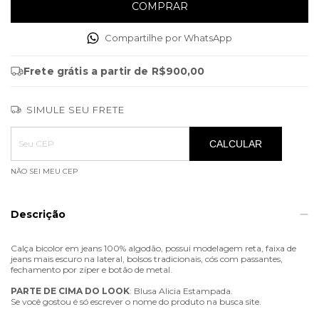
Compartilhe por WhatsApp
Frete grátis
a partir de
R$900,00
SIMULE SEU FRETE
Entregas para o CEP:
ALTERAR CEP
CALCULAR
NÃO SEI MEU CEP
Descrição
Calça bicolor em jeans 100% algodão, possui modelagem reta, faixa de
jeans mais escuro na lateral, bolsos tradicionais, cós com passantes,
fechamento por zíper e botão de metal.
PARTE
DE
CIMA
DO
LOOK
: Blusa Alicia Estampada.
Se você gostou é só escrever o nome do produto na busca site.