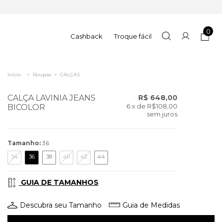
0
Cashback
Troque fácil
Início
>
Roupas
>
CALÇAS
CALÇA LAVINIA JEANS
R$ 648,00
6
x de
R$108,00
BICOLOR
sem juros
Tamanho:
36
34
36
38
40
42
44
GUIA DE TAMANHOS
Descubra seu Tamanho
Guia de Medidas