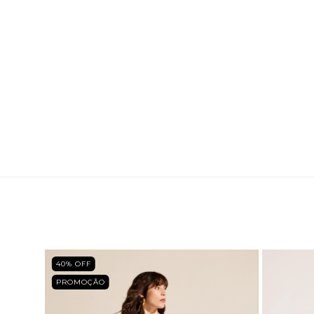
40
% OFF
PROMOÇ