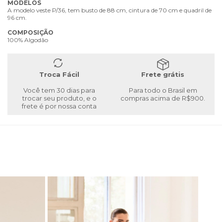
MODELOS
A modelo veste P/36, tem busto de 88 cm, cintura de 70 cm e quadril de
96 cm.
COMPOSIÇÃO
100% Algodão
Troca Fácil
Frete grátis
Você tem 30 dias para
Para todo o Brasil em
trocar seu produto, e o
compras acima de R$900.
frete é por nossa conta
40
%
PRO