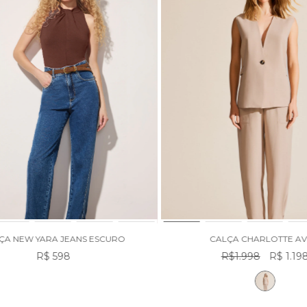
CALÇA CHARLOTTE AVEIA
CALÇA FLARE BRUNA JEANS A
R$1.998
R$ 1.198
R$ 649