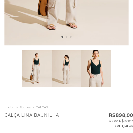
Início
>
Roupas
>
CALÇAS
CALÇA LINA BAUNILHA
R$898,00
6
x de
R$149,67
sem juros