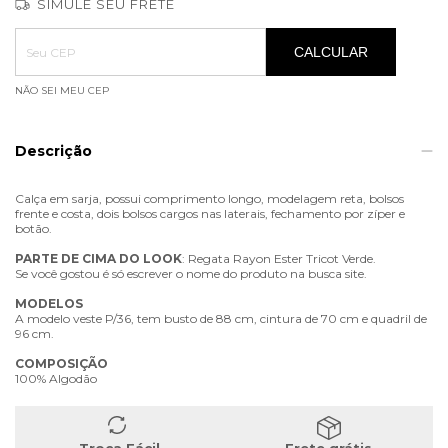
SIMULE SEU FRETE
Entregas para o CEP:
ALTERAR CEP
CALCULAR
NÃO SEI MEU CEP
Descrição
Calça em sarja, possui comprimento longo, modelagem reta, bolsos
frente e costa, dois bolsos cargos nas laterais, fechamento por zíper e
botão.
PARTE
DE
CIMA
DO
LOOK
: Regata Rayon Ester Tricot Verde.
Se você gostou é só escrever o nome do produto na busca site.
MODELOS
A modelo veste P/36, tem busto de 88 cm, cintura de 70 cm e quadril de
96 cm.
COMPOSIÇÃO
100% Algodão