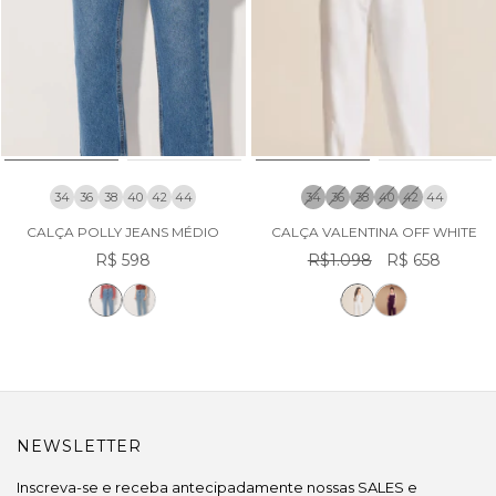
34
36
38
40
42
44
34
36
38
40
42
44
CALÇA POLLY JEANS MÉDIO
CALÇA VALENTINA OFF WHITE
R$ 598
R$1.098
R$ 658
NEWSLETTER
Inscreva-se e receba antecipadamente nossas SALES e