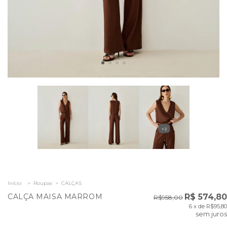
+2
Início
>
Roupas
>
CALÇAS
CALÇA MAISA MARROM
R$ 574,80
R$958,00
6
x de
R$95,80
sem juros