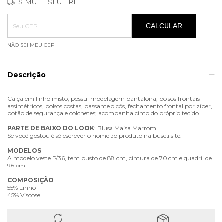
SIMULE SEU FRETE
Entregas para o CEP:
ALTERAR CEP
CALCULAR
NÃO SEI MEU CEP
Descrição
Calça em linho misto, possui modelagem pantalona, bolsos frontais
assimétricos, bolsos costas, passante o cós, fechamento frontal por zíper,
botão de segurança e colchetes; acompanha cinto do próprio tecido.
PARTE
DE
BAIXO
DO
LOOK
: Blusa Maisa Marrom.
Se você gostou é só escrever o nome do produto na busca site.
MODELOS
A modelo veste P/36, tem busto de 88 cm, cintura de 70 cm e quadril de
96 cm.
COMPOSIÇÃO
55% Linho
45% Viscose