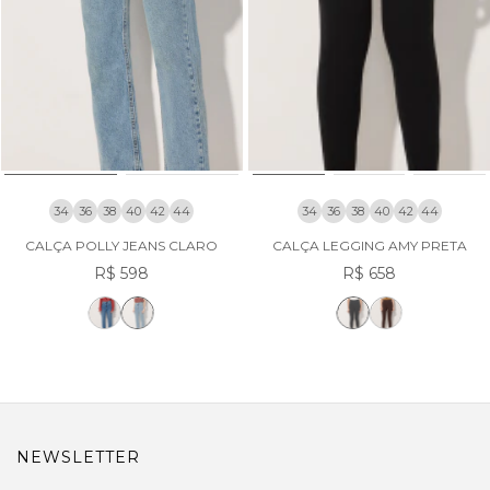
34
36
38
40
42
44
34
36
38
40
42
44
CALÇA POLLY JEANS CLARO
CALÇA LEGGING AMY PRETA
R$ 598
R$ 658
NEWSLETTER