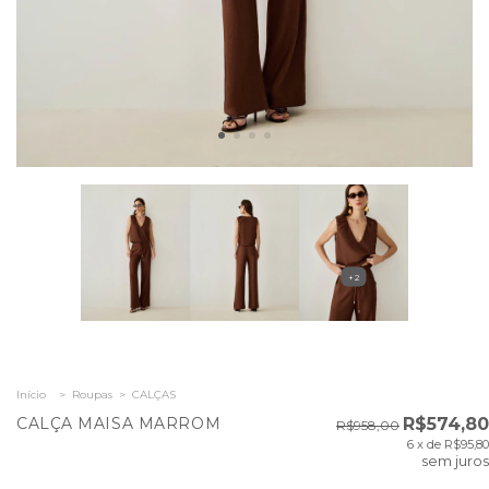
+2
Início
>
Roupas
>
CALÇAS
CALÇA MAISA MARROM
R$574,80
R$958,00
6
x de
R$95,80
sem juros