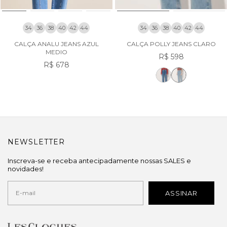
34
36
38
40
42
44
34
36
38
40
42
44
CALÇA ANALU JEANS AZUL
CALÇA POLLY JEANS CLARO
MEDIO
R$ 598
R$ 678
NEWSLETTER
Inscreva-se e receba antecipadamente nossas SALES e
novidades!