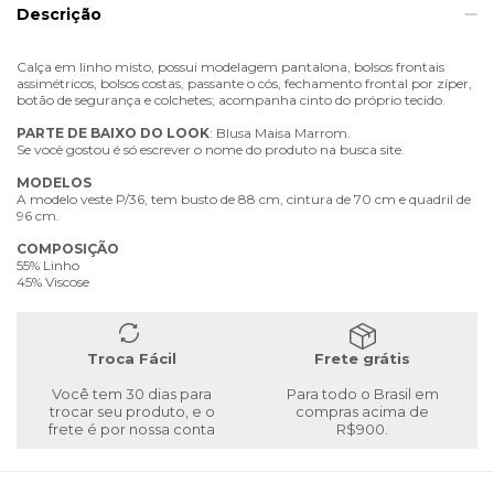
Descrição
Calça em linho misto, possui modelagem pantalona, bolsos frontais
assimétricos, bolsos costas, passante o cós, fechamento frontal por zíper,
botão de segurança e colchetes; acompanha cinto do próprio tecido.
PARTE
DE
BAIXO
DO
LOOK
: Blusa Maisa Marrom.
Se você gostou é só escrever o nome do produto na busca site.
MODELOS
A modelo veste P/36, tem busto de 88 cm, cintura de 70 cm e quadril de
96 cm.
COMPOSIÇÃO
55% Linho
45% Viscose
Troca Fácil
Frete grátis
Você tem 30 dias para
Para todo o Brasil em
trocar seu produto, e o
compras acima de
frete é por nossa conta
R$900.