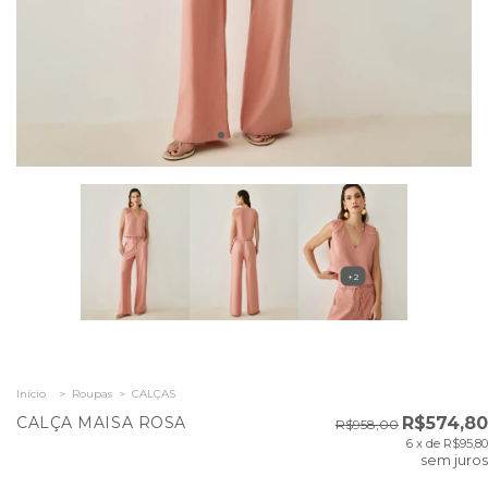
+2
Início
>
Roupas
>
CALÇAS
CALÇA MAISA ROSA
R$574,80
R$958,00
6
x de
R$95,80
sem juros