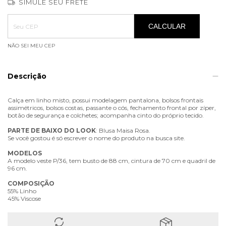
SIMULE SEU FRETE
Entregas para o CEP:
ALTERAR CEP
CALCULAR
NÃO SEI MEU CEP
Descrição
Calça em linho misto, possui modelagem pantalona, bolsos frontais
assimétricos, bolsos costas, passante o cós, fechamento frontal por zíper,
botão de segurança e colchetes; acompanha cinto do próprio tecido.
PARTE
DE
BAIXO
DO
LOOK
: Blusa Maisa Rosa.
Se você gostou é só escrever o nome do produto na busca site.
MODELOS
A modelo veste P/36, tem busto de 88 cm, cintura de 70 cm e quadril de
96 cm.
COMPOSIÇÃO
55% Linho
45% Viscose