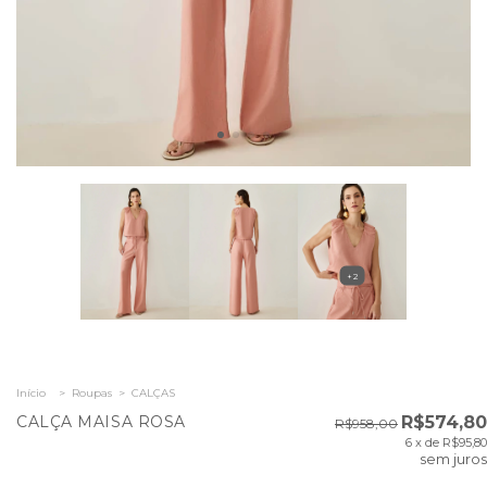
+2
Início
>
Roupas
>
CALÇAS
CALÇA MAISA ROSA
R$574,80
R$958,00
6
x de
R$95,80
sem juros