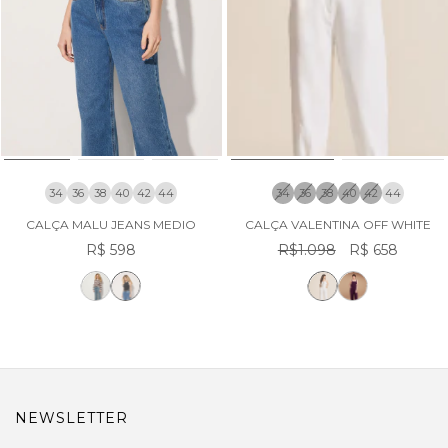
34
36
38
40
42
44
34
36
38
40
42
44
CALÇA MALU JEANS MEDIO
CALÇA VALENTINA OFF WHITE
R$ 598
R$1.098
R$ 658
NEWSLETTER