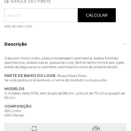
SIMULE SEU FRETE
Entregas para o CEP:
ALTERAR CEP
CALCULAR
NÃO SEI MEU CEP
Descrição
Calça em linho misto, possui modelagem pantalona, bolsos frontais
assimétricos, bolsos costas, passante o cós, fechamento frontal por zíper,
botão de segurança e colchetes; acompanha cinto do próprio tecido.
PARTE
DE
BAIXO
DO
LOOK
: Blusa Maisa Rosa.
Se você gostou é só escrever o nome do produto na busca site.
MODELOS
A modelo veste P/36, tem busto de 88 cm, cintura de 70 cm e quadril de
96 cm.
COMPOSIÇÃO
55% Linho
45% Viscose