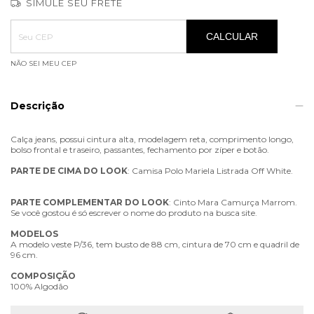
SIMULE SEU FRETE
Entregas para o CEP:
ALTERAR CEP
CALCULAR
NÃO SEI MEU CEP
Descrição
Calça jeans, possui cintura alta, modelagem reta, comprimento longo,
bolso frontal e traseiro, passantes, fechamento por zíper e botão.
PARTE
DE
CIMA
DO
LOOK
: Camisa Polo Mariela Listrada Off White.
PARTE
COMPLEMENTAR
DO
LOOK
: Cinto Mara Camurça Marrom.
Se você gostou é só escrever o nome do produto na busca site.
MODELOS
A modelo veste P/36, tem busto de 88 cm, cintura de 70 cm e quadril de
96 cm.
COMPOSIÇÃO
100% Algodão