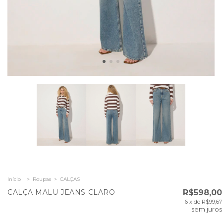
Início
>
Roupas
>
CALÇAS
CALÇA MALU JEANS CLARO
R$598,00
6
x de
R$99,67
sem juros