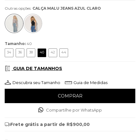
Outras opções:
CALÇA MALU JEANS AZUL CLARO
Tamanho:
40
34
36
38
40
42
44
GUIA DE TAMANHOS
Descubra seu Tamanho
Guia de Medidas
Compartilhe por WhatsApp
Frete grátis
a partir de
R$900,00