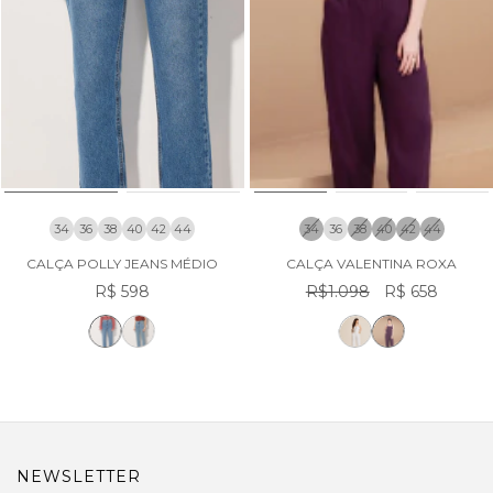
34
36
38
40
42
44
34
36
38
40
42
44
CALÇA POLLY JEANS MÉDIO
CALÇA VALENTINA ROXA
R$ 598
R$1.098
R$ 658
NEWSLETTER