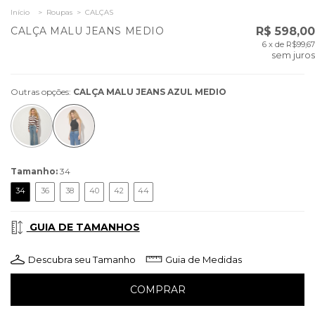
Início
>
Roupas
>
CALÇAS
CALÇA MALU JEANS MEDIO
R$ 598,00
6
x de
R$99,67
sem juros
Outras opções:
CALÇA MALU JEANS AZUL MEDIO
Tamanho:
34
34
36
38
40
42
44
GUIA DE TAMANHOS
Descubra seu Tamanho
Guia de Medidas