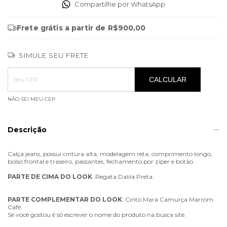
Compartilhe por WhatsApp
Frete grátis
a partir de
R$900,00
SIMULE SEU FRETE
Entregas para o CEP:
ALTERAR CEP
CALCULAR
NÃO SEI MEU CEP
Descrição
Calça jeans, possui cintura alta, modelagem reta, comprimento longo,
bolso frontal e traseiro, passantes, fechamento por zíper e botão.
PARTE
DE
CIMA
DO
LOOK
: Regata Dalila Preta.
PARTE
COMPLEMENTAR
DO
LOOK
: Cinto Mara Camurça Marrom
Café.
Se você gostou é só escrever o nome do produto na busca site.