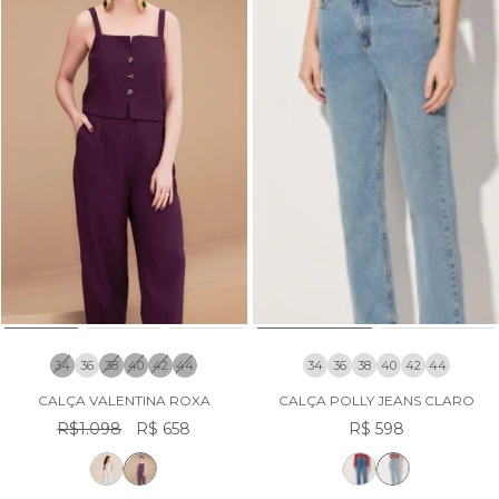
34
36
38
40
42
44
34
36
38
40
42
44
CALÇA VALENTINA ROXA
CALÇA POLLY JEANS CLARO
R$1.098
R$ 658
R$ 598