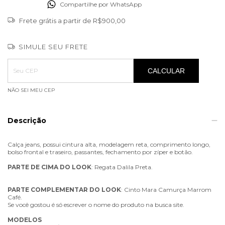
Compartilhe por WhatsApp
Frete grátis
a partir de
R$900,00
SIMULE SEU FRETE
Entregas para o CEP:
ALTERAR CEP
CALCULAR
NÃO SEI MEU CEP
Descrição
Calça jeans, possui cintura alta, modelagem reta, comprimento longo,
bolso frontal e traseiro, passantes, fechamento por zíper e botão.
PARTE
DE
CIMA
DO
LOOK
: Regata Dalila Preta.
PARTE
COMPLEMENTAR
DO
LOOK
: Cinto Mara Camurça Marrom
Café.
Se você gostou é só escrever o nome do produto na busca site.
MODELOS