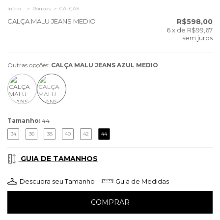
Início
>
Roupas
>
CALÇAS
CALÇA MALU JEANS MEDIO
R$598,00
6
x de
R$99,67
sem juros
Outras opções:
CALÇA MALU JEANS AZUL MEDIO
Tamanho:
44
34
36
38
40
42
44
GUIA DE TAMANHOS
Descubra seu Tamanho
Guia de Medidas