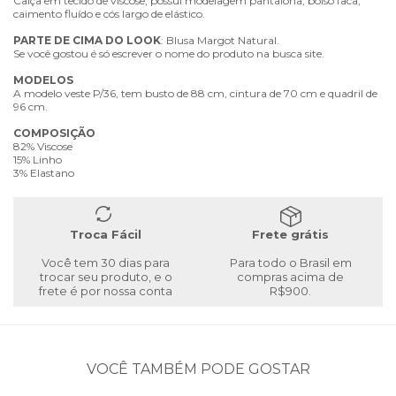
Calça em tecido de viscose, possui modelagem pantalona, bolso faca,
caimento fluído e cós largo de elástico.
PARTE
DE
CIMA
DO
LOOK
: Blusa Margot Natural.
Se você gostou é só escrever o nome do produto na busca site.
MODELOS
A modelo veste P/36, tem busto de 88 cm, cintura de 70 cm e quadril de
96 cm.
COMPOSIÇÃO
82% Viscose
15% Linho
3% Elastano
Troca Fácil
Frete grátis
Você tem 30 dias para
Para todo o Brasil em
trocar seu produto, e o
compras acima de
frete é por nossa conta
R$900.
VOCÊ TAMBÉM PODE GOSTAR