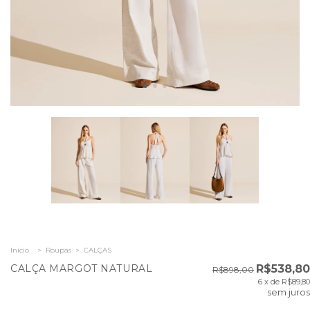
Início
>
Roupas
>
CALÇAS
CALÇA MARGOT NATURAL
R$538,80
R$898,00
6
x de
R$89,80
sem juros