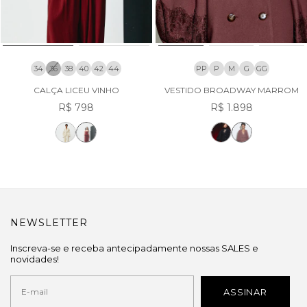
34
36
38
40
42
44
PP
P
M
G
GG
CALÇA LICEU VINHO
VESTIDO BROADWAY MARROM
R$ 798
R$ 1.898
NEWSLETTER
Inscreva-se e receba antecipadamente nossas SALES e
novidades!