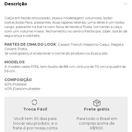
Descrição
Calça em tecido encorpado, possui modelagem volumosa, bolso
costas,bolso faca, passantes, duas lapelas laterais, uma delas é um bolso
cargo, passante na barra com faixa de tecido e fivela, tornando a calça
com um volume maior, fechamento no centro frente por zíper, botão de
segurança e colchete.
PARTES
DE
CIMA
DO
LOOK
: Casaco Trench Massimo Caqui, Regata
Covent Preta.
Se você gostou é só escrever o nome do produto na busca site.
MODELOS
A modelo veste P/36, tem busto de 88 cm, cintura de 70 cm e quadril de
96 cm.
COMPOSIÇÃO
60% Poliéster
40% Elastomultiester
Troca Fácil
Frete grátis
Você tem 30 dias para
Para todo o Brasil em
trocar seu produto, e o
compras acima de
frete é por nossa conta
R$900.