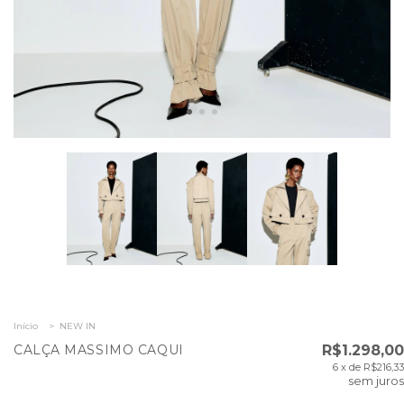
Início
>
NEW IN
CALÇA MASSIMO CAQUI
R$1.298,00
6
x de
R$216,33
sem juros