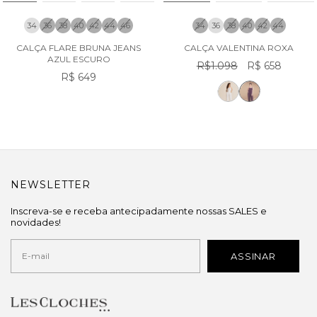
34
36
38
40
42
44
46
34
36
38
40
42
44
CALÇA FLARE BRUNA JEANS
CALÇA VALENTINA ROXA
AZUL ESCURO
R$1.098
R$ 658
R$ 649
NEWSLETTER
Inscreva-se e receba antecipadamente nossas SALES e
novidades!