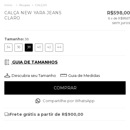
Início
>
Roupas
>
CALÇAS
CALÇA NEW YARA JEANS
R$598,00
CLARO
6
x de
R$99,67
sem juros
Tamanho:
38
34
36
38
40
42
44
GUIA DE TAMANHOS
Descubra seu Tamanho
Guia de Medidas
Compartilhe por WhatsApp
Frete grátis
a partir de
R$900,00