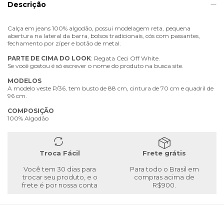
Descrição
Calça em jeans 100% algodão, possui modelagem reta, pequena
abertura na lateral da barra, bolsos tradicionais, cós com passantes,
fechamento por zíper e botão de metal.
PARTE
DE
CIMA
DO
LOOK
: Regata Ceci Off White.
Se você gostou é só escrever o nome do produto na busca site.
MODELOS
A modelo veste P/36, tem busto de 88 cm, cintura de 70 cm e quadril de
96 cm.
COMPOSIÇÃO
100% Algodão
Troca Fácil
Frete grátis
Você tem 30 dias para
Para todo o Brasil em
trocar seu produto, e o
compras acima de
frete é por nossa conta
R$900.