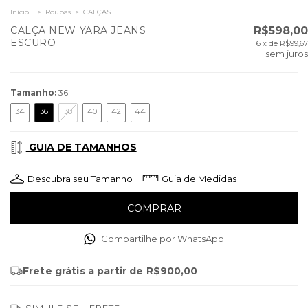
Início
>
Roupas
>
CALÇAS
CALÇA NEW YARA JEANS
R$598,00
ESCURO
6
x de
R$99,67
sem juros
Tamanho:
36
34
36
38
40
42
44
GUIA DE TAMANHOS
Descubra seu Tamanho
Guia de Medidas
Compartilhe por WhatsApp
Frete grátis
a partir de
R$900,00
SIMULE SEU FRETE