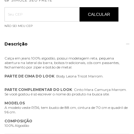
Entregas para o CEP:
ALTERAR CEP
CALCULAR
NÃO SEI MEU CEP
Descrição
Calça em jeans 100% algodão, possui modelagem reta, pequena
abertura na lateral da barra, bolsos tradicionais, cós com passantes,
fechamento por zíper e botão de metal.
PARTE
DE
CIMA
DO
LOOK
: Body Leona Tricot Marrom.
PARTE
COMPLEMENTAR
DO
LOOK
: Cinto Mara Camurça Marrom.
Se você gostou é só escrever o nome do produto na busca site.
MODELOS
A modelo veste P/36, tem busto de 88 cm, cintura de 70 cm e quadril de
96 cm.
COMPOSIÇÃO
100% Algodão