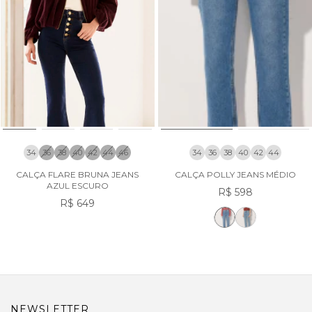
34
36
38
40
42
44
46
34
36
38
40
42
44
CALÇA FLARE BRUNA JEANS
CALÇA POLLY JEANS MÉDIO
AZUL ESCURO
R$ 598
R$ 649
NEWSLETTER