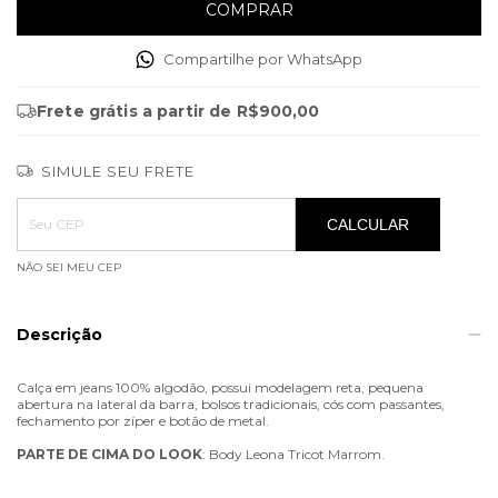
Compartilhe por WhatsApp
Frete grátis
a partir de
R$900,00
SIMULE SEU FRETE
Entregas para o CEP:
ALTERAR CEP
CALCULAR
NÃO SEI MEU CEP
Descrição
Calça em jeans 100% algodão, possui modelagem reta, pequena
abertura na lateral da barra, bolsos tradicionais, cós com passantes,
fechamento por zíper e botão de metal.
PARTE
DE
CIMA
DO
LOOK
: Body Leona Tricot Marrom.