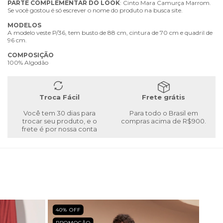
PARTE
COMPLEMENTAR
DO
LOOK
: Cinto Mara Camurça Marrom.
Se você gostou é só escrever o nome do produto na busca site.
MODELOS
A modelo veste P/36, tem busto de 88 cm, cintura de 70 cm e quadril de
96 cm.
COMPOSIÇÃO
100% Algodão
Troca Fácil
Frete grátis
Você tem 30 dias para
Para todo o Brasil em
trocar seu produto, e o
compras acima de R$900.
frete é por nossa conta
40
% OFF
PROMOÇÃO