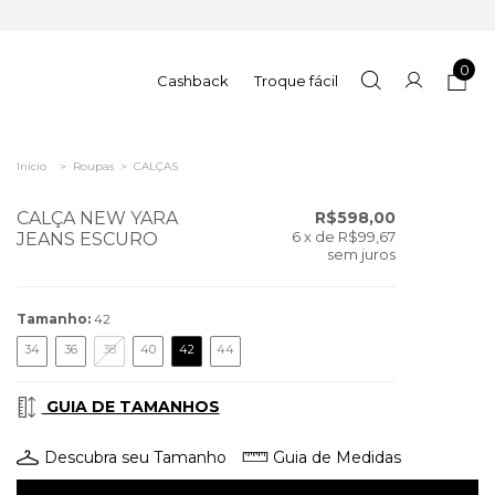
0
Cashback
Troque fácil
Início
>
Roupas
>
CALÇAS
CALÇA NEW YARA
R$598,00
6
x de
R$99,67
JEANS ESCURO
sem juros
Tamanho:
42
34
36
38
40
42
44
GUIA DE TAMANHOS
Descubra seu Tamanho
Guia de Medidas