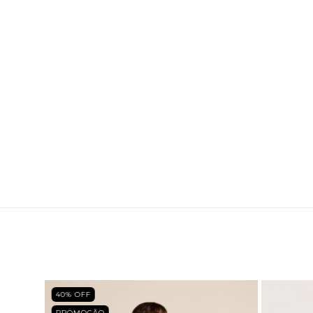
40
% OFF
PROMOÇÃO