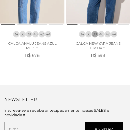
34
36
38
40
42
44
34
36
38
40
42
44
CALÇA ANALU JEANS AZUL
CALÇA NEW YARA JEANS
MEDIO
ESCURO
R$ 678
R$ 598
NEWSLETTER
Inscreva-se e receba antecipadamente nossas SALES e
novidades!