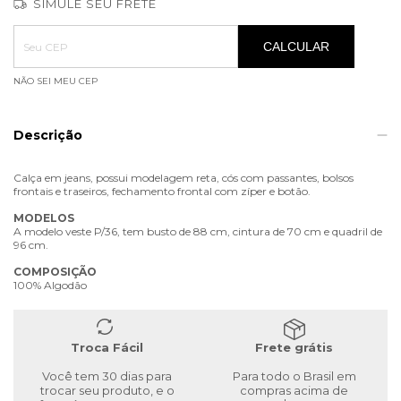
SIMULE SEU FRETE
Entregas para o CEP:
ALTERAR CEP
CALCULAR
NÃO SEI MEU CEP
Descrição
Calça em jeans, possui modelagem reta, cós com passantes, bolsos
frontais e traseiros, fechamento frontal com zíper e botão.
MODELOS
A modelo veste P/36, tem busto de 88 cm, cintura de 70 cm e quadril de
96 cm.
COMPOSIÇÃO
100% Algodão
Troca Fácil
Frete grátis
Você tem 30 dias para
Para todo o Brasil em
trocar seu produto, e o
compras acima de