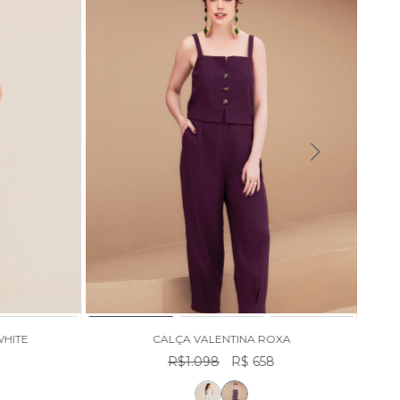
WHITE
CALÇA VALENTINA ROXA
R$1.098
R$ 658