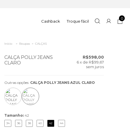
0
Cashback
Troque fácil
Início
>
Roupas
>
CALÇAS
CALÇA POLLY JEANS
R$598,00
6
x de
R$99,67
CLARO
sem juros
Outras opções:
CALÇA POLLY JEANS AZUL CLARO
Tamanho:
42
34
36
38
40
42
44