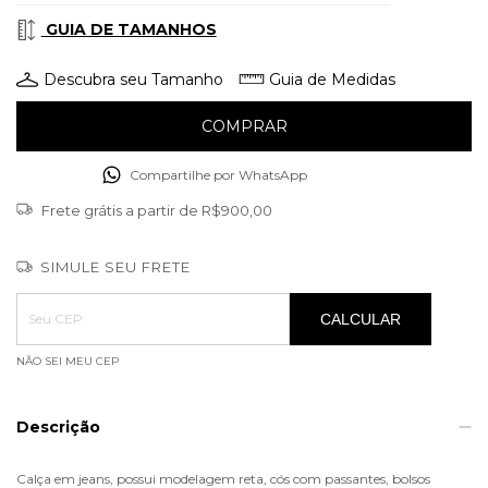
GUIA DE TAMANHOS
Descubra seu Tamanho
Guia de Medidas
Compartilhe por WhatsApp
Frete grátis
a partir de
R$900,00
SIMULE SEU FRETE
Entregas para o CEP:
ALTERAR CEP
CALCULAR
NÃO SEI MEU CEP
Descrição
Calça em jeans, possui modelagem reta, cós com passantes, bolsos