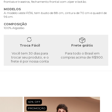
frontais e traseiros, fechamento frontal com zíper e botão.
MODELOS
A modelo veste P/36, tem busto de 88 cm, cintura de 70 cm e quadril de
96 cm.
COMPOSIÇÃO
100% Algodão
Troca Fácil
Frete grátis
Você tem 30 dias para
Para todo o Brasil em
trocar seu produto, e o
compras acima de R$900.
frete é por nossa conta
40
% OFF
PROMOÇÃO