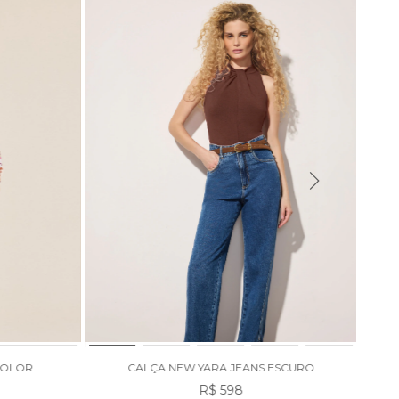
40
%
PRO
ICOLOR
CALÇA NEW YARA JEANS ESCURO
R$ 598