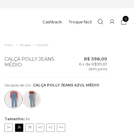
0
Cashback
Troque fácil
Início
>
Roupas
>
CALÇAS
CALÇA POLLY JEANS
R$ 598,00
6
x de
R$99,67
MÉDIO
sem juros
Variação de Cor:
CALÇA POLLY JEANS AZUL MÉDIO
Tamanho:
36
34
36
38
40
42
44