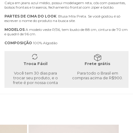
Calça em jeans azul médio, possui modelagem reta, cós com passantes,
bolsos frontais e traseiros, fechamento frontal com zíper e botão.
PARTES
DE
CIMA
DO
LOOK
: Blusa Mila Preta. Se você gostou é só
escrever o nome do produto na busca site.
MODELOS
A modelo veste P/36, tem busto de 88 cm, cintura de 70 cm
e quadril de 96 cm.
COMPOSIÇÃO
100% Algodão
Troca Fácil
Frete grátis
Você tem 30 dias para
Para todo o Brasil em
trocar seu produto, e o
compras acima de R$900.
frete é por nossa conta