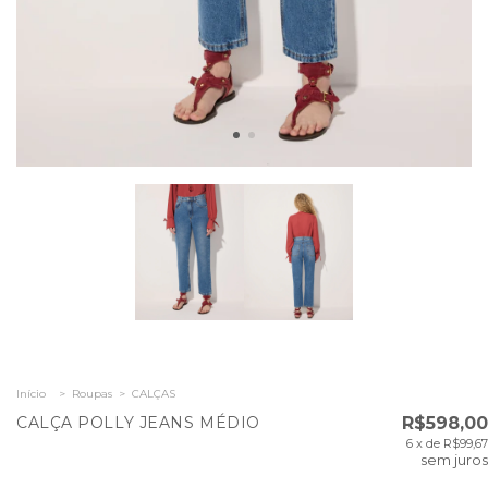
Início
>
Roupas
>
CALÇAS
CALÇA POLLY JEANS MÉDIO
R$598,00
6
x de
R$99,67
sem juros