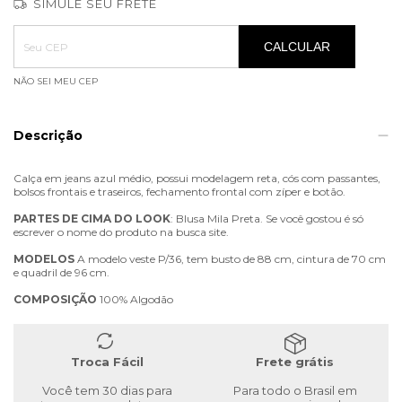
SIMULE SEU FRETE
Entregas para o CEP:
ALTERAR CEP
CALCULAR
NÃO SEI MEU CEP
Descrição
Calça em jeans azul médio, possui modelagem reta, cós com passantes,
bolsos frontais e traseiros, fechamento frontal com zíper e botão.
PARTES
DE
CIMA
DO
LOOK
: Blusa Mila Preta. Se você gostou é só
escrever o nome do produto na busca site.
MODELOS
A modelo veste P/36, tem busto de 88 cm, cintura de 70 cm
e quadril de 96 cm.
COMPOSIÇÃO
100% Algodão
Troca Fácil
Frete grátis
Você tem 30 dias para
Para todo o Brasil em