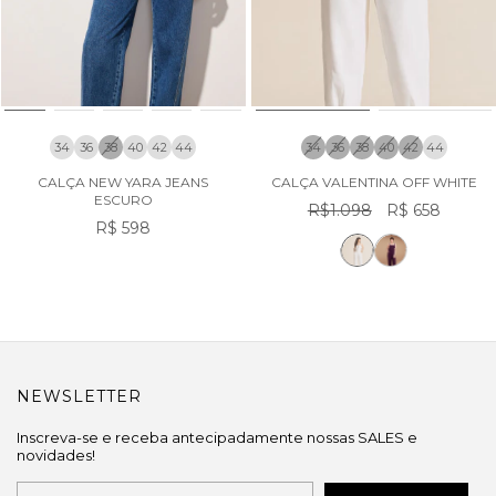
34
36
38
40
42
44
34
36
38
40
42
44
CALÇA NEW YARA JEANS
CALÇA VALENTINA OFF WHITE
ESCURO
R$1.098
R$ 658
R$ 598
NEWSLETTER
Inscreva-se e receba antecipadamente nossas SALES e
novidades!