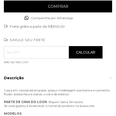
Compartilhe por WhatsApp
Frete grátis
a partir de
R$900,00
SIMULE SEU FRETE
Entregas para o CEP:
ALTERAR CEP
CALCULAR
NÃO SEI MEU CEP
Descrição
Calça em viscose estampada, possui modelagem pantalona e caimento
fluído, bolsos faca e costas, o cós é de elástico.
PARTE
DE
CIMA
DO
LOOK
: Biquini Siena Terracota.
Se você gostou é só escrever o nome do produto na busca site.
MODELOS