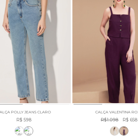
ALÇA POLLY JEANS CLARO
CALÇA VALENTINA R
R$ 598
R$1.098
R$ 658