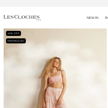
NEW IN
R
40
% OFF
PROMOÇÃO