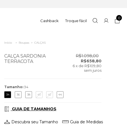
0
Cashback
Troque fácil
Início
>
Roupas
>
CALÇAS
CALÇA SARDONIA
R$1.098,00
R$658,80
TERRACOTA
6
x de
R$109,80
sem juros
Tamanho:
34
34
36
38
40
42
44
GUIA DE TAMANHOS
Descubra seu Tamanho
Guia de Medidas