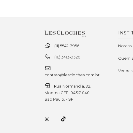
INSTI
(11) 5542-3956
Nossas 
(16) 3413-9320
Quem 
Vendas
contato@lescloches.com.br
Rua Normandia, 92,
Moema CEP: 04517-040 -
São Paulo, - SP