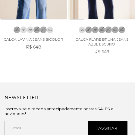
34
36
38
40
42
44
34
36
38
40
42
44
46
CALÇA LAVINIA JEANS BICOLOR
CALÇA FLARE BRUNA JEANS
AZUL ESCURO
R$ 648
R$ 649
NEWSLETTER
Inscreva-se e receba antecipadamente nossas SALES e
novidades!