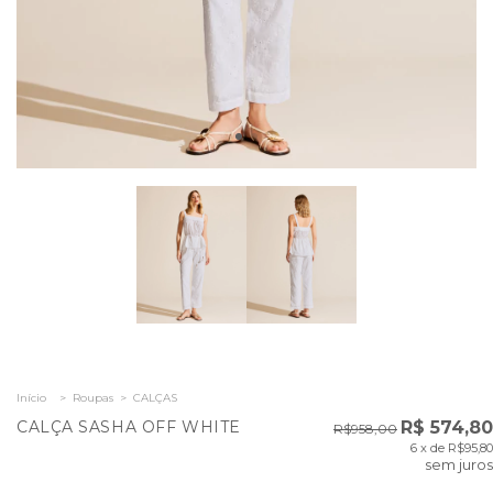
Início
>
Roupas
>
CALÇAS
CALÇA SASHA OFF WHITE
R$ 574,80
R$958,00
6
x de
R$95,80
sem juros