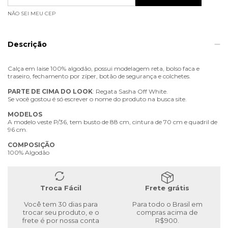
NÃO SEI MEU CEP
Descrição
Calça em laise 100% algodão, possui modelagem reta, bolso faca e
traseiro, fechamento por zíper, botão de segurança e colchetes.
PARTE
DE
CIMA
DO
LOOK
: Regata Sasha Off White.
Se você gostou é só escrever o nome do produto na busca site.
MODELOS
A modelo veste P/36, tem busto de 88 cm, cintura de 70 cm e quadril de
96 cm.
COMPOSIÇÃO
100% Algodão
Troca Fácil
Frete grátis
Você tem 30 dias para
Para todo o Brasil em
trocar seu produto, e o
compras acima de
frete é por nossa conta
R$900.