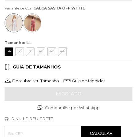
Variante de Cor:
CALÇA SASHA OFF WHITE
Tamanho:
34
34
36
38
40
42
44
GUIA DE TAMANHOS
Descubra seu Tamanho
Guia de Medidas
Compartilhe por WhatsApp
SIMULE SEU FRETE
Entregas para o CEP:
ALTERAR CEP
CALCULAR