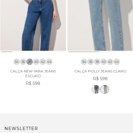
34
36
38
40
42
44
34
36
38
40
42
44
CALÇA NEW YARA JEANS
CALÇA POLLY JEANS CLARO
ESCURO
R$ 598
R$ 598
NEWSLETTER