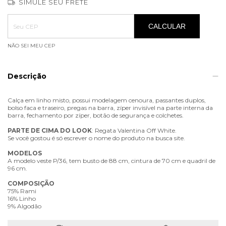
SIMULE SEU FRETE
Entregas para o CEP:
ALTERAR CEP
CALCULAR
NÃO SEI MEU CEP
Descrição
Calça em linho misto, possui modelagem cenoura, passantes duplos,
bolso faca e traseiro, pregas na barra, zíper invisível na parte interna da
barra, fechamento por zíper, botão de segurança e colchetes.
PARTE
DE
CIMA
DO
LOOK
: Regata Valentina Off White.
Se você gostou é só escrever o nome do produto na busca site.
MODELOS
A modelo veste P/36, tem busto de 88 cm, cintura de 70 cm e quadril de
96 cm.
COMPOSIÇÃO
75% Rami
16% Linho
9% Algodão