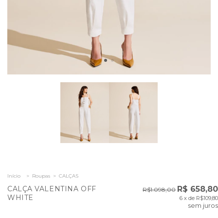
Início
>
Roupas
>
CALÇAS
CALÇA VALENTINA OFF
R$ 658,80
R$1.098,00
WHITE
6
x de
R$109,80
sem juros