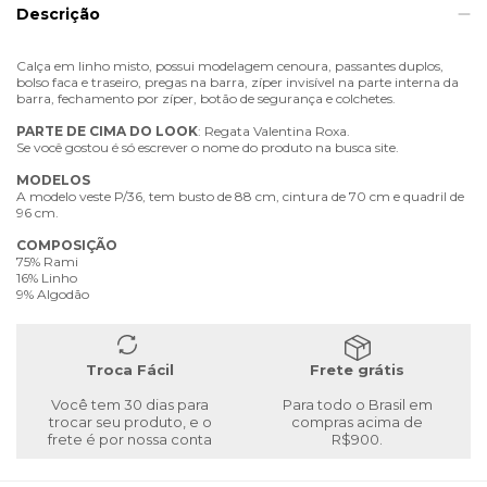
Descrição
Calça em linho misto, possui modelagem cenoura, passantes duplos,
bolso faca e traseiro, pregas na barra, zíper invisível na parte interna da
barra, fechamento por zíper, botão de segurança e colchetes.
PARTE
DE
CIMA
DO
LOOK
: Regata Valentina Roxa.
Se você gostou é só escrever o nome do produto na busca site.
MODELOS
A modelo veste P/36, tem busto de 88 cm, cintura de 70 cm e quadril de
96 cm.
COMPOSIÇÃO
75% Rami
16% Linho
9% Algodão
Troca Fácil
Frete grátis
Você tem 30 dias para
Para todo o Brasil em
trocar seu produto, e o
compras acima de
frete é por nossa conta
R$900.