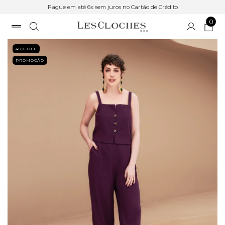
Pague em até 6x sem juros no Cartão de Crédito
0
40
% OFF
PROMOÇÃO