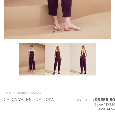
Início
>
Roupas
>
CALÇAS
CALÇA VALENTINA ROXA
R$658,80
R$1.098,00
6
x de
R$109,80
sem juros