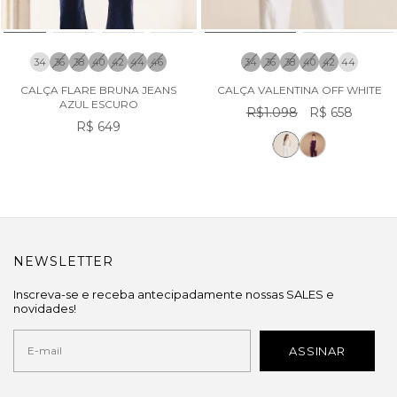
34
36
38
40
42
44
46
34
36
38
40
42
44
CALÇA FLARE BRUNA JEANS
CALÇA VALENTINA OFF WHITE
AZUL ESCURO
R$1.098
R$ 658
R$ 649
NEWSLETTER
Inscreva-se e receba antecipadamente nossas SALES e
novidades!