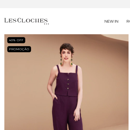
NEW IN
R
40
% OFF
PROMOÇÃO