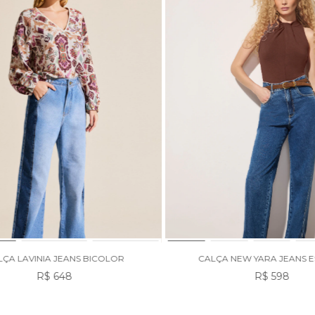
LÇA LAVINIA JEANS BICOLOR
CALÇA NEW YARA JEANS 
R$ 648
R$ 598