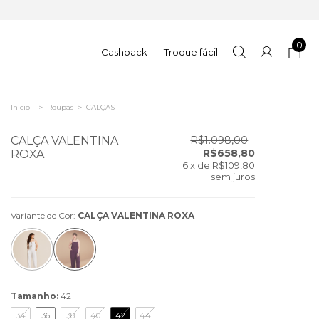
0
Cashback
Troque fácil
Início
>
Roupas
>
CALÇAS
CALÇA VALENTINA
R$1.098,00
R$658,80
ROXA
6
x de
R$109,80
sem juros
Variante de Cor:
CALÇA VALENTINA ROXA
Tamanho:
42
34
36
38
40
42
44