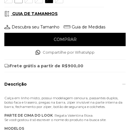
GUIA DE TAMANHOS
Descubra seu Tamanho
Guia de Medidas
Compartilhe por WhatsApp
Frete grátis
a partir de
R$900,00
Descrição
Calça em linho misto, possui modelagem cenoura, passantes duplos,
bolso faca e traseiro, pregas na barra, zíper invisível na parte interna da
barra, fechamento por zíper, botão de segurança e colchetes.
PARTE
DE
CIMA
DO
LOOK
: Regata Valentina Roxa.
Se você gostou é só escrever o nome do produto na busca site.
MODELOS