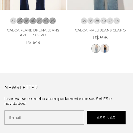
34
36
38
40
42
44
46
34
36
38
40
42
44
CALÇA FLARE BRUNA JEANS
CALÇA MALU JEANS CLARO
AZUL ESCURO
R$ 598
R$ 649
NEWSLETTER
Inscreva-se e receba antecipadamente nossas SALES e
novidades!