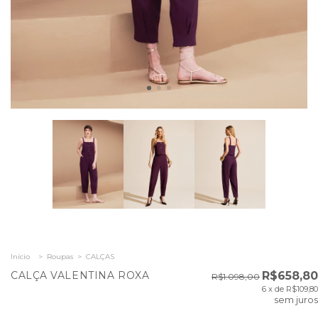
Início
>
Roupas
>
CALÇAS
CALÇA VALENTINA ROXA
R$658,80
R$1.098,00
6
x de
R$109,80
sem juros