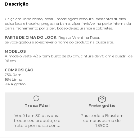
Descrição
Calça em linho misto, possui modelagem cenoura, passantes duplos,
bolso faca e traseiro, pregas na barra, zíper invisível na parte interna da
barra, fechamento por zíper, botão de segurança e colchetes.
PARTE
DE
CIMA
DO
LOOK
: Regata Valentina Roxa.
Se você gostou é só escrever o nome do produto na busca site.
MODELOS
A modelo veste P/36, tem busto de 88 cm, cintura de 70 cm e quadril de
96 cm.
COMPOSIÇÃO
75% Rami
16% Linho
9% Algodão
Troca Fácil
Frete grátis
Você tem 30 dias para
Para todo o Brasil em
trocar seu produto, e o
compras acima de
frete é por nossa conta
R$900.