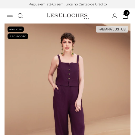
Pague em até 6x sem juros no Cartão de Crédito
0
FABIANA JUSTUS
40
% OFF
PROMOÇÃO