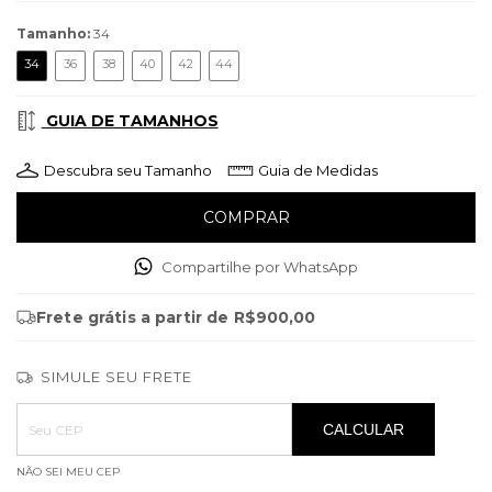
Tamanho:
34
34
36
38
40
42
44
GUIA DE TAMANHOS
Descubra seu Tamanho
Guia de Medidas
Compartilhe por WhatsApp
Frete grátis
a partir de
R$900,00
SIMULE SEU FRETE
Entregas para o CEP:
ALTERAR CEP
CALCULAR
NÃO SEI MEU CEP