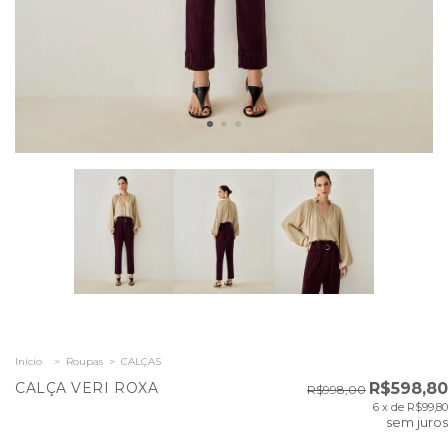
Início
>
Roupas
>
CALÇAS
CALÇA VERI ROXA
R$598,80
R$998,00
6
x de
R$99,80
sem juros