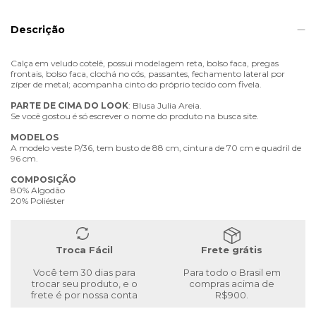
Descrição
Calça em veludo cotelê, possui modelagem reta, bolso faca, pregas
frontais, bolso faca, clochá no cós, passantes, fechamento lateral por
zíper de metal; acompanha cinto do próprio tecido com fivela.
PARTE
DE
CIMA
DO
LOOK
: Blusa Julia Areia.
Se você gostou é só escrever o nome do produto na busca site.
MODELOS
A modelo veste P/36, tem busto de 88 cm, cintura de 70 cm e quadril de
96 cm.
COMPOSIÇÃO
80% Algodão
20% Poliéster
Troca Fácil
Frete grátis
Você tem 30 dias para
Para todo o Brasil em
trocar seu produto, e o
compras acima de
frete é por nossa conta
R$900.