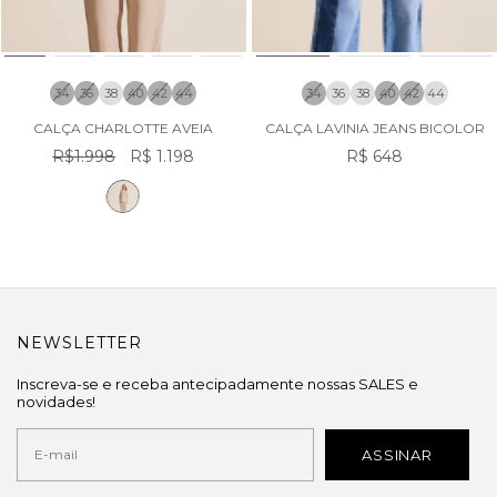
34
36
38
40
42
44
34
36
38
40
42
44
CALÇA CHARLOTTE AVEIA
CALÇA LAVINIA JEANS BICOLOR
R$1.998
R$ 1.198
R$ 648
NEWSLETTER
Inscreva-se e receba antecipadamente nossas SALES e
novidades!