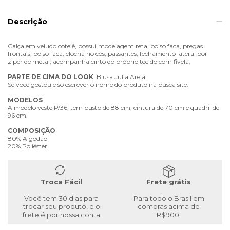
Descrição
Calça em veludo cotelê, possui modelagem reta, bolso faca, pregas
frontais, bolso faca, clochá no cós, passantes, fechamento lateral por
zíper de metal; acompanha cinto do próprio tecido com fivela.
PARTE
DE
CIMA
DO
LOOK
: Blusa Julia Areia.
Se você gostou é só escrever o nome do produto na busca site.
MODELOS
A modelo veste P/36, tem busto de 88 cm, cintura de 70 cm e quadril de
96 cm.
COMPOSIÇÃO
80% Algodão
20% Poliéster
Troca Fácil
Frete grátis
Você tem 30 dias para
Para todo o Brasil em
trocar seu produto, e o
compras acima de
frete é por nossa conta
R$900.