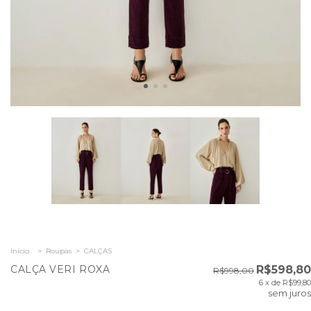
Início
>
Roupas
>
CALÇAS
CALÇA VERI ROXA
R$598,80
R$998,00
6
x de
R$99,80
sem juros