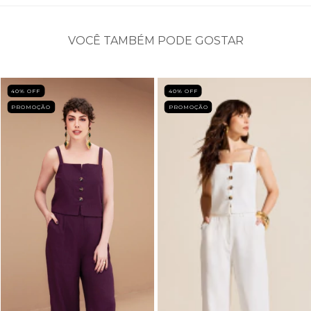
VOCÊ TAMBÉM PODE GOSTAR
40
% OFF
40
% OFF
PROMOÇÃO
PROMOÇÃO