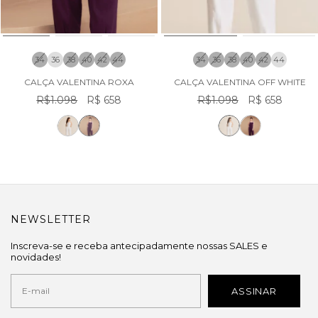
34
36
38
40
42
44
34
36
38
40
42
44
CALÇA VALENTINA ROXA
CALÇA VALENTINA OFF WHITE
R$1.098
R$ 658
R$1.098
R$ 658
NEWSLETTER
Inscreva-se e receba antecipadamente nossas SALES e
novidades!