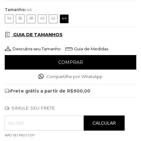
Tamanho:
44
34
36
38
40
42
44
GUIA DE TAMANHOS
Descubra seu Tamanho
Guia de Medidas
Compartilhe por WhatsApp
Frete grátis
a partir de
R$900,00
SIMULE SEU FRETE
Entregas para o CEP:
ALTERAR CEP
CALCULAR
NÃO SEI MEU CEP