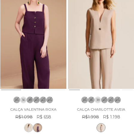
34
36
38
40
42
44
34
36
38
40
42
44
CALÇA VALENTINA ROXA
CALÇA CHARLOTTE AVEIA
R$1.098
R$ 658
R$1.998
R$ 1.198