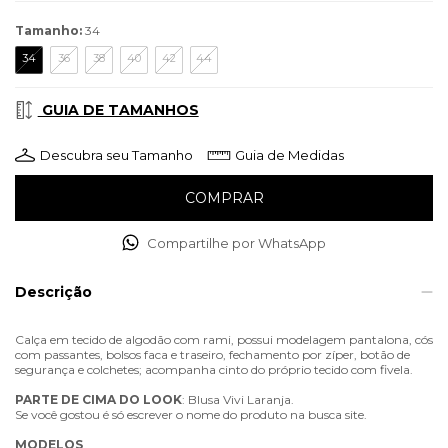
Tamanho:
34
34
36
38
40
42
44
GUIA DE TAMANHOS
Descubra seu Tamanho
Guia de Medidas
Compartilhe por WhatsApp
Descrição
Calça em tecido de algodão com rami, possui modelagem pantalona, cós
com passantes, bolsos faca e traseiro, fechamento por zíper, botão de
segurança e colchetes; acompanha cinto do próprio tecido com fivela.
PARTE
DE
CIMA
DO
LOOK
: Blusa Vivi Laranja.
Se você gostou é só escrever o nome do produto na busca site.
MODELOS