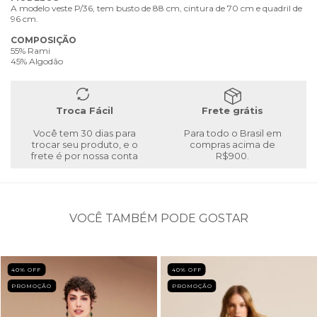
A modelo veste P/36, tem busto de 88 cm, cintura de 70 cm e quadril de
96 cm.
COMPOSIÇÃO
55% Rami
45% Algodão
Troca Fácil
Frete grátis
Você tem 30 dias para
Para todo o Brasil em
trocar seu produto, e o
compras acima de
frete é por nossa conta
R$900.
VOCÊ TAMBÉM PODE GOSTAR
40
% OFF
40
% OFF
PROMOÇÃO
PROMOÇÃO