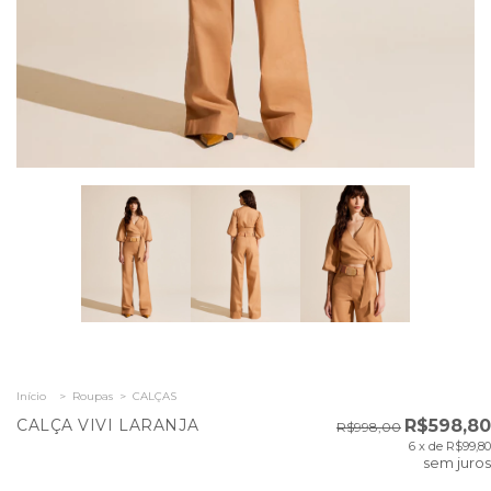
Início
>
Roupas
>
CALÇAS
CALÇA VIVI LARANJA
R$598,80
R$998,00
6
x de
R$99,80
sem juros