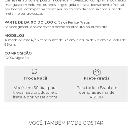
Camisa em tricoline, possui modelagem oversized, comprimento médio,
mangas com volume, punhos largos, gola clássica, fechamento frontal
por botões; acompanha corset avulso do tom da camisa com zíper de
metal no centro costas.
PARTE
DE
BAIXO
DO
LOOK
: Calça Fenice Preta.
Se você gostou é só escrever o nome do produto na busca site.
MODELOS
A modelo veste P/36, tem busto de 88 cm, cintura de 70 cm e quadril de
96 cm.
COMPOSIÇÃO
100% Algodão
Troca Fácil
Frete grátis
Você tem 30 dias para
Para todo o Brasil em
trocar seu produto, e o
compras acima de
frete é por nossa conta
R$900.
VOCÊ TAMBÉM PODE GOSTAR