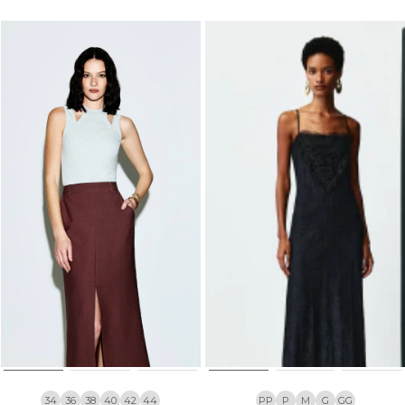
34
36
38
40
42
44
PP
P
M
G
GG