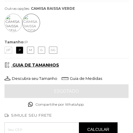
Outras opções:
CAMISA RAISSA VERDE
Tamanho:
P
PP
P
M
G
GG
GUIA DE TAMANHOS
Descubra seu Tamanho
Guia de Medidas
Compartilhe por WhatsApp
SIMULE SEU FRETE
Entregas para o CEP:
ALTERAR CEP
CALCULAR