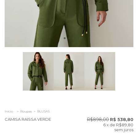
Início
>
Roupas
>
BLUSAS
CAMISA RAISSA VERDE
R$898,00
R$ 538,80
6
x de
R$89,80
sem juros