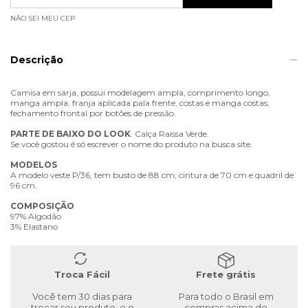
NÃO SEI MEU CEP
Descrição
Camisa em sarja, possui modelagem ampla, comprimento longo,
manga ampla, franja aplicada pala frente, costas e manga costas,
fechamento frontal por botões de pressão.
PARTE
DE
BAIXO
DO
LOOK
: Calça Raissa Verde.
Se você gostou é só escrever o nome do produto na busca site.
MODELOS
A modelo veste P/36, tem busto de 88 cm, cintura de 70 cm e quadril de
96 cm.
COMPOSIÇÃO
97% Algodão
3% Elastano
Troca Fácil
Frete grátis
Você tem 30 dias para
Para todo o Brasil em
trocar seu produto, e o
compras acima de