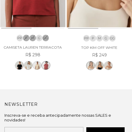
PP
P
M
G
GG
PP
P
M
G
GG
CAMISETA LAUREN TERRACOTA
TOP KIM OFF WHITE
R$ 298
R$ 249
NEWSLETTER
Inscreva-se e receba antecipadamente nossas SALES e
novidades!