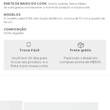
PARTE
DE
BAIXO
DO
LOOK
: Shorts Sydney Jeans Médio.
Se você gostou é só escrever o nome do produto na busca site.
MODELOS
A modelo veste P/36, tem busto de 88 cm, cintura de 70 cm e quadril de
96 cm.
COMPOSIÇÃO
100% Algodão
Troca Fácil
Frete grátis
Você tem 30 dias para
Para todo o Brasil em
trocar seu produto, e o
compras acima de R$900.
frete é por nossa conta