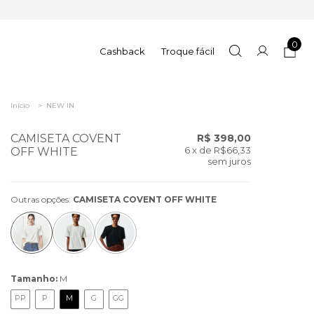
0
Cashback
Troque fácil
Início
>
NEW IN
CAMISETA COVENT
R$ 398,00
6
x de
R$66,33
OFF WHITE
sem juros
Outras opções:
CAMISETA COVENT OFF WHITE
Tamanho:
M
PP
P
M
G
GG