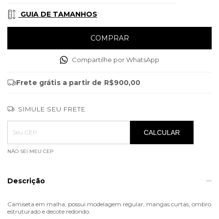
GUIA DE TAMANHOS
Compartilhe por WhatsApp
Frete grátis
a partir de
R$900,00
SIMULE SEU FRETE
Entregas para o CEP:
ALTERAR CEP
CALCULAR
NÃO SEI MEU CEP
Descrição
Camiseta em malha, possui modelagem regular, mangas curtas, ombro
estruturado e decote redondo.