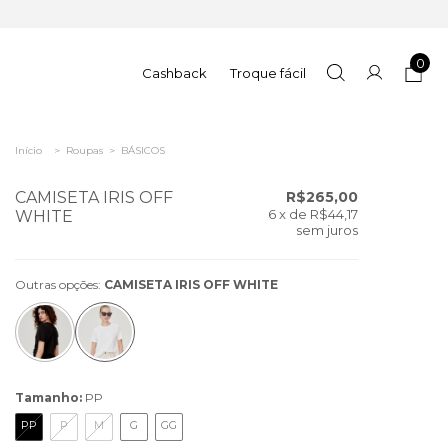
0
Cashback
Troque fácil
Início
>
Roupas
>
BÁSICOS
CAMISETA IRIS OFF
R$265,00
6
x de
R$44,17
WHITE
sem juros
Outras opções:
CAMISETA IRIS OFF WHITE
Tamanho:
PP
PP
P
M
G
GG