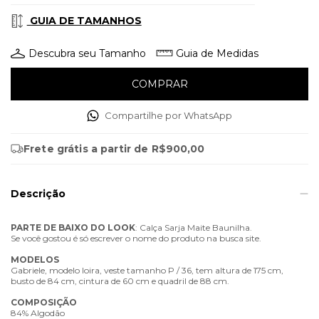
GUIA DE TAMANHOS
Descubra seu Tamanho
Guia de Medidas
Compartilhe por WhatsApp
Frete grátis
a partir de
R$900,00
Descrição
PARTE
DE
BAIXO
DO
LOOK
: Calça Sarja Maite Baunilha.
Se você gostou é só escrever o nome do produto na busca site.
MODELOS
Gabriele, modelo loira, veste tamanho P / 36, tem altura de 175 cm,
busto de 84 cm, cintura de 60 cm e quadril de 88 cm.
COMPOSIÇÃO
84% Algodão