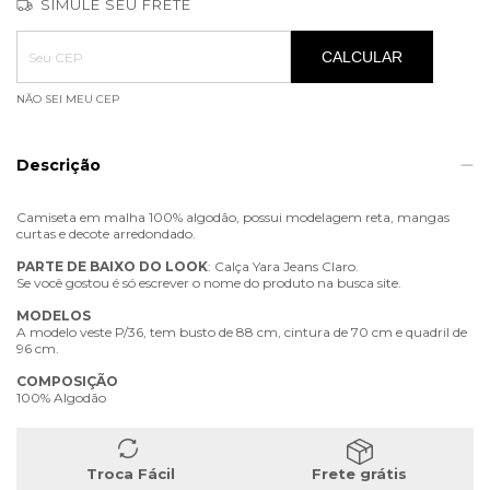
SIMULE SEU FRETE
Entregas para o CEP:
ALTERAR CEP
CALCULAR
NÃO SEI MEU CEP
Descrição
Camiseta em malha 100% algodão, possui modelagem reta, mangas
curtas e decote arredondado.
PARTE
DE
BAIXO
DO
LOOK
: Calça Yara Jeans Claro.
Se você gostou é só escrever o nome do produto na busca site.
MODELOS
A modelo veste P/36, tem busto de 88 cm, cintura de 70 cm e quadril de
96 cm.
COMPOSIÇÃO
100% Algodão
Troca Fácil
Frete grátis