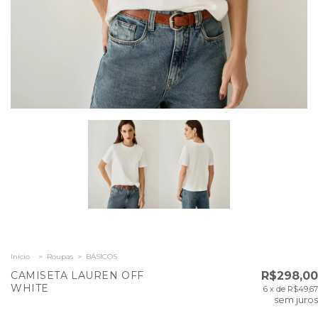
Início
>
Roupas
>
BÁSICOS
CAMISETA LAUREN OFF
R$298,00
WHITE
6
x de
R$49,67
sem juros