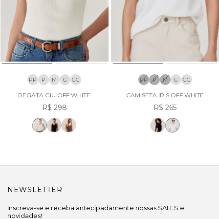
PP
P
M
G
GG
PP
P
M
G
GG
REGATA GIU OFF WHITE
CAMISETA IRIS OFF WHITE
R$ 298
R$ 265
NEWSLETTER
Inscreva-se e receba antecipadamente nossas SALES e
novidades!