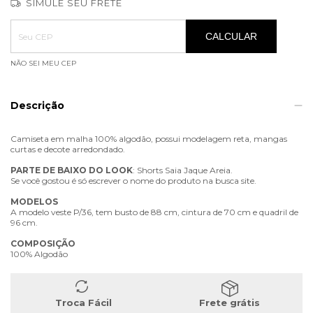
SIMULE SEU FRETE
Entregas para o CEP:
ALTERAR CEP
CALCULAR
NÃO SEI MEU CEP
Descrição
Camiseta em malha 100% algodão, possui modelagem reta, mangas
curtas e decote arredondado.
PARTE
DE
BAIXO
DO
LOOK
: Shorts Saia Jaque Areia.
Se você gostou é só escrever o nome do produto na busca site.
MODELOS
A modelo veste P/36, tem busto de 88 cm, cintura de 70 cm e quadril de
96 cm.
COMPOSIÇÃO
100% Algodão
Troca Fácil
Frete grátis