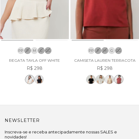
PP
P
M
G
GG
PP
P
M
G
GG
REGATA TAYLA OFF WHITE
CAMISETA LAUREN TERRACOTA
R$ 298
R$ 298
NEWSLETTER
Inscreva-se e receba antecipadamente nossas SALES e
novidades!