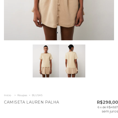
Início
>
Roupas
>
BLUSAS
CAMISETA LAUREN PALHA
R$298,00
6
x de
R$49,67
sem juros