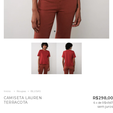
Início
>
Roupas
>
BLUSAS
CAMISETA LAUREN
R$298,00
TERRACOTA
6
x de
R$49,67
sem juros