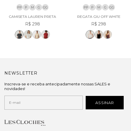
PP
P
M
G
GG
PP
P
M
G
GG
CAMISETA LAUREN PRETA
REGATA GIU OFF WHITE
R$ 298
R$ 298
NEWSLETTER
Inscreva-se e receba antecipadamente nossas SALES e
novidades!