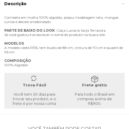
Descrição
Camiseta em malha 100% algodão, possui modelagem reta, mangas
curtas e decote arredondado.
PARTE
DE
BAIXO
DO
LOOK
: Calça Luciana Sarja Terracota.
Se você gostou é só escrever o nome do produto na busca site.
MODELOS
A modelo veste P/36, tem busto de 88 cm, cintura de 70 cm e quadril de
96 cm.
COMPOSIÇÃO
100% Algodão
Troca Fácil
Frete grátis
Você tem 30 dias para
Para todo o Brasil em
trocar seu produto, e o
compras acima de
frete é por nossa conta
R$900.
VOCÊ TAMBÉM PODE GOSTAR