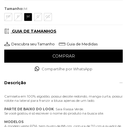
Tamanho:
M
PP
P
M
G
GG
GUIA DE TAMANHOS
Descubra seu Tamanho
Guia de Medidas
Compartilhe por WhatsApp
Descrição
Camiseta em 100% algodão, possui decote redondo, manga curta, possui
rolote na lateral para franzir a blusa apenas de um lado.
PARTE
DE
BAIXO
DO
LOOK
: Saia Raissa Verde.
Se você gostou é só escrever o nome do produto na busca site.
MODELOS
A modelo veste P/36, tem busto de 88 cm, cintura de 70 cm e quadril de