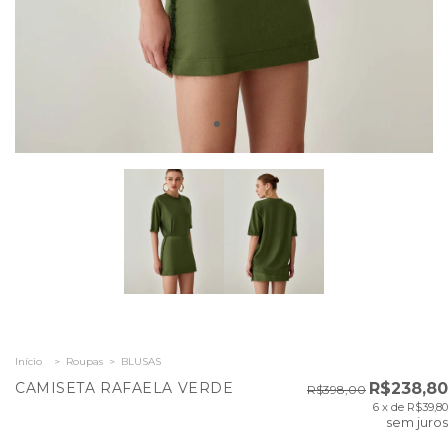
Início
>
Roupas
>
BLUSAS
CAMISETA RAFAELA VERDE
R$238,80
R$398,00
6
x de
R$39,80
sem juros