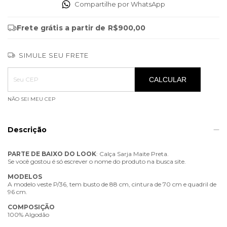
Compartilhe por WhatsApp
Frete grátis
a partir de
R$900,00
SIMULE SEU FRETE
Entregas para o CEP:
ALTERAR CEP
CALCULAR
NÃO SEI MEU CEP
Descrição
PARTE
DE
BAIXO
DO
LOOK
: Calça Sarja Maite Preta.
Se você gostou é só escrever o nome do produto na busca site.
MODELOS
A modelo veste P/36, tem busto de 88 cm, cintura de 70 cm e quadril de
96 cm.
COMPOSIÇÃO
100% Algodão