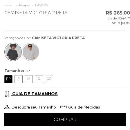
Início
>
Roupas
>
BÁSICOS
CAMISETA VICTORIA PRETA
R$ 265,00
6
x de
R$44,17
sem juros
Variação de Cor:
CAMISETA VICTORIA PRETA
Tamanho:
PP
PP
P
M
G
GG
GUIA DE TAMANHOS
Descubra seu Tamanho
Guia de Medidas