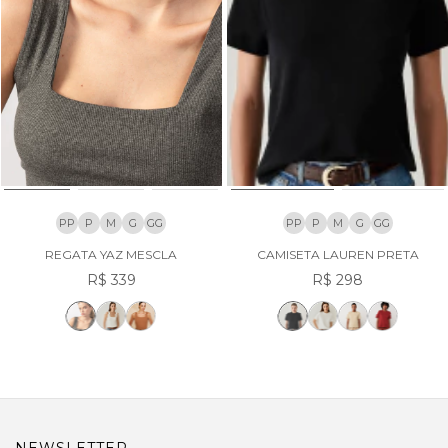
PP
P
M
G
GG
PP
P
M
G
GG
REGATA YAZ MESCLA
CAMISETA LAUREN PRETA
R$ 339
R$ 298
NEWSLETTER