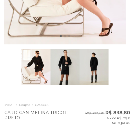
Início
>
Roupas
>
CASACOS
CARDIGAN MELINA TRICOT
R$ 838,80
R$1.398,00
PRETO
6
x de
R$139,80
sem juros