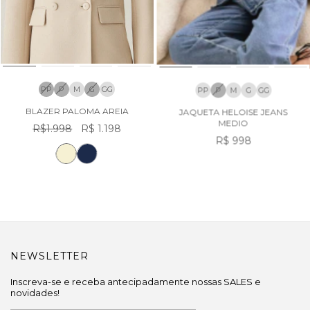
PP
P
M
G
GG
PP
P
M
G
GG
BLAZER PALOMA AREIA
JAQUETA HELOISE JEANS
MEDIO
R$1.998
R$ 1.198
R$ 998
NEWSLETTER
Inscreva-se e receba antecipadamente nossas SALES e
novidades!