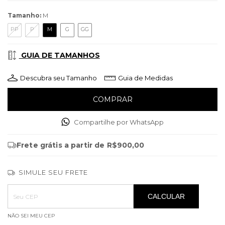
Tamanho:
M
PP
P
M
G
GG
GUIA DE TAMANHOS
Descubra seu Tamanho
Guia de Medidas
Compartilhe por WhatsApp
Frete grátis
a partir de
R$900,00
SIMULE SEU FRETE
Entregas para o CEP:
ALTERAR CEP
CALCULAR
NÃO SEI MEU CEP