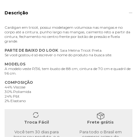
Descrição
Cardigan em tricot, possui modelagem volumosa nas mangas e no
corpo até a cintura, punho largo nas mangas, caimento reto a partir da
cintura, fechamento no centro frente por botão de pressão e fivela
grande.
PARTE
DE
BAIXO
DO
LOOK
: Saia Melina Tricot Preta.
Se você gostou é só escrever o nome do produto na busca site.
MODELOS
A modelo veste P/36, tem busto de 88 cm, cintura de 70 cm e quadril de
96 cm.
COMPOSIÇÃO
44% Viscose
30% Poliamida
24% Pbt
2% Elastano
Troca Fácil
Frete grátis
Você tem 30 dias para
Para todo o Brasil em
trocar seu produto, e o
compras acima de