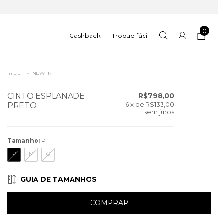
0
Cashback
Troque fácil
Início
>
NEW IN
CINTO ESPLANADE
R$798,00
6
x de
R$133,00
PRETO
sem juros
Tamanho:
P
P
M
G
GUIA DE TAMANHOS