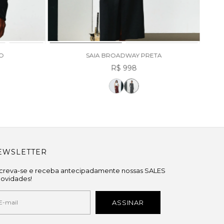
TO
SAIA BROADWAY PRETA
R$ 998
EWSLETTER
screva-se e receba antecipadamente nossas SALES
novidades!