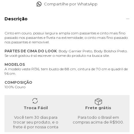
Compartilhe por WhatsApp
Descrição
Cinto em couro, possui largura ampla com passantes e cinto mais fino
passado nos passantes e fivela na extremidade; o cinto mais fino passado
nos passantes é removível.
PARTES
DE
CIMA
DO
LOOK
: Body Garnier Preto, Body Bolshoi Preto.
Se você gostou é só escrever o nome do produto na busca site.
MODELOS
A modelo veste P/36, tem busto de 88 cm, cintura de 70 cm e quadril de
96 cm.
COMPOSIÇÃO
100% Couro
Troca Fácil
Frete grátis
Você tem 30 dias para
Para todo o Brasil em
trocar seu produto, e o
compras acima de R$900.
frete é por nossa conta