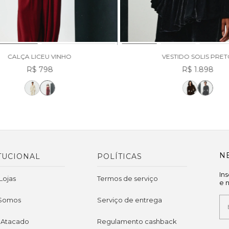
CALÇA LICEU VINHO
VESTIDO SOLIS PRE
R$ 798
R$ 1.898
N
TUCIONAL
POLÍTICAS
In
Lojas
Termos de serviço
e 
Somos
Serviço de entrega
 Atacado
Regulamento cashback