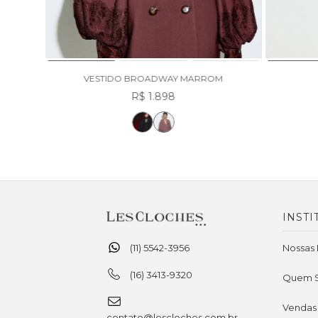
VESTIDO BROADWAY MARROM
R$ 1.898
INSTI
(11) 5542-3956
Nossas 
(16) 3413-9320
Quem 
Vendas
contato@lescloches.com.br