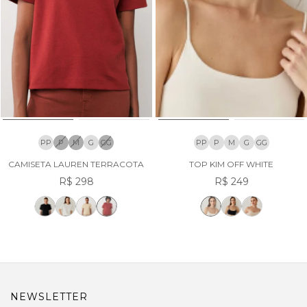
PP
P
M
G
GG
PP
P
M
G
GG
CAMISETA LAUREN TERRACOTA
TOP KIM OFF WHITE
R$ 298
R$ 249
NEWSLETTER