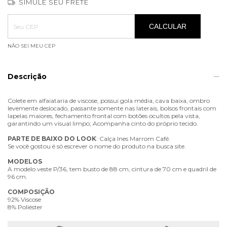
SIMULE SEU FRETE
Entregas para o CEP:
ALTERAR CEP
CALCULAR
NÃO SEI MEU CEP
Descrição
Colete em alfaiataria de viscose, possui gola média, cava baixa, ombro
levemente deslocado, passante somente nas laterais, bolsos frontais com
lapelas maiores, fechamento frontal com botões ocultos pela vista,
garantindo um visual limpo; Acompanha cinto do próprio tecido.
PARTE
DE
BAIXO
DO
LOOK
: Calça Ines Marrom Café.
Se você gostou é só escrever o nome do produto na busca site.
MODELOS
A modelo veste P/36, tem busto de 88 cm, cintura de 70 cm e quadril de
96 cm.
COMPOSIÇÃO
92% Viscose
8% Poliéster