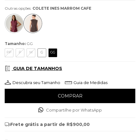
Outras opções:
COLETE INES MARROM CAFE
Tamanho:
GG
PP
P
M
G
GG
GUIA DE TAMANHOS
Descubra seu Tamanho
Guia de Medidas
Compartilhe por WhatsApp
Frete grátis
a partir de
R$900,00