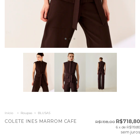
Início
>
Roupas
>
BLUSAS
COLETE INES MARROM CAFE
R$718,80
R$1.198,00
6
x de
R$119,80
sem juros