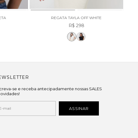
ETA
REGATA TAYLA OFF WHITE
R$ 298
EWSLETTER
screva-se e receba antecipadamente nossas SALES
novidades!