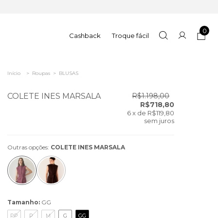
0
Cashback
Troque fácil
Início
>
Roupas
>
BLUSAS
COLETE INES MARSALA
R$1.198,00
R$718,80
6
x de
R$119,80
sem juros
Outras opções:
COLETE INES MARSALA
Tamanho:
GG
PP
P
M
G
GG