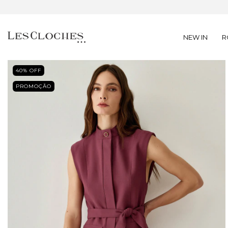
NEW IN
R
40
% OFF
PROMOÇÃO