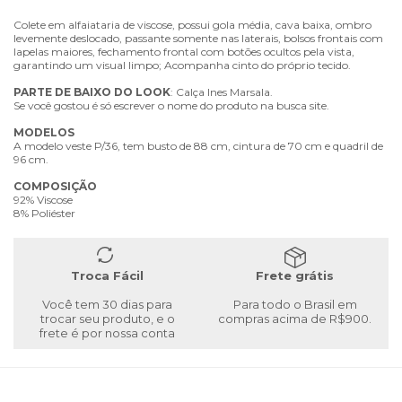
Colete em alfaiataria de viscose, possui gola média, cava baixa, ombro
levemente deslocado, passante somente nas laterais, bolsos frontais com
lapelas maiores, fechamento frontal com botões ocultos pela vista,
garantindo um visual limpo; Acompanha cinto do próprio tecido.
PARTE
DE
BAIXO
DO
LOOK
: Calça Ines Marsala.
Se você gostou é só escrever o nome do produto na busca site.
MODELOS
A modelo veste P/36, tem busto de 88 cm, cintura de 70 cm e quadril de
96 cm.
COMPOSIÇÃO
92% Viscose
8% Poliéster
Troca Fácil
Frete grátis
Você tem 30 dias para
Para todo o Brasil em
trocar seu produto, e o
compras acima de R$900.
frete é por nossa conta