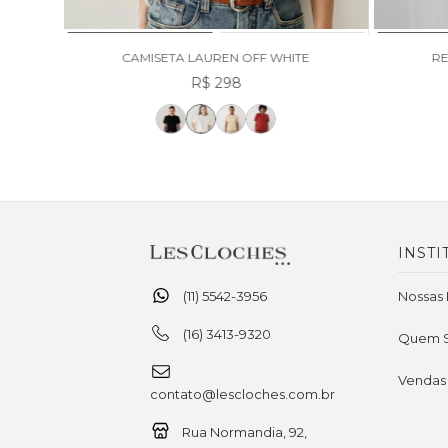
CAMISETA LAUREN OFF WHITE
RE
R$ 298
INSTI
(11) 5542-3956
Nossas 
(16) 3413-9320
Quem 
Vendas
contato@lescloches.com.br
Rua Normandia, 92,