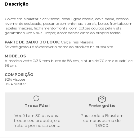
Descrição
Colete em alfaiataria de viscose, possui gola média, cava baixa, ombro
levemente deslocado, passante somente nas laterais, bolsos frontais com
lapelas maiores, fechamento frontal com botões ocultos pela vista,
garantindo um visual limpo; Acompanha cinto do próprio tecido.
PARTE
DE
BAIXO
DO
LOOK
: Calça Ines Marsala.
Se você gostou é só escrever o nome do produto na busca site.
MODELOS
A modelo veste P/36, tem busto de 88 cm, cintura de 70 cm e quadril de
96 cm.
COMPOSIÇÃO
92% Viscose
8% Poliéster
Troca Fácil
Frete grátis
Você tem 30 dias para
Para todo o Brasil em
trocar seu produto, e o
compras acima de
frete é por nossa conta
R$900.