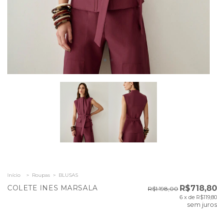
Início
>
Roupas
>
BLUSAS
COLETE INES MARSALA
R$718,80
R$1.198,00
6
x de
R$119,80
sem juros