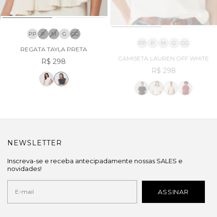
PP
P
M
G
GG
PP
P
M
G
GG
REGATA TAYLA PRETA
CAMISETA LAUREN OFF WHITE
R$ 298
R$ 298
NEWSLETTER
Inscreva-se e receba antecipadamente nossas SALES e
novidades!