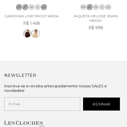
PP
P
M
G
GG
PP
P
M
G
GG
CARDIGAN LORI TRICOT AREIA
JAQUETA HELOISE JEANS
MEDIO
R$ 1.458
R$ 998
NEWSLETTER
Inscreva-se e receba antecipadamente nossas SALES e
novidades!