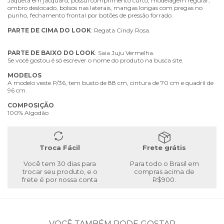
Jaqueta em jacquard, possui comprimento curto, modelagem regular,
ombro deslocado, bolsos nas laterais, mangas longas com pregas no
punho, fechamento frontal por botões de pressão forrado.
PARTE
DE
CIMA
DO
LOOK
: Regata Cindy Rosa.
PARTE
DE
BAIXO
DO
LOOK
: Saia Juju Vermelha.
Se você gostou é só escrever o nome do produto na busca site.
MODELOS
A modelo veste P/36, tem busto de 88 cm, cintura de 70 cm e quadril de
96 cm.
COMPOSIÇÃO
100% Algodão
Troca Fácil
Frete grátis
Você tem 30 dias para
Para todo o Brasil em
trocar seu produto, e o
compras acima de
frete é por nossa conta
R$900.
VOCÊ TAMBÉM PODE GOSTAR