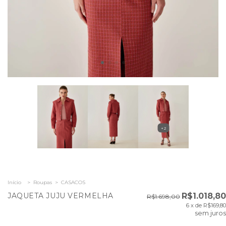
+2
Início
>
Roupas
>
CASACOS
JAQUETA JUJU VERMELHA
R$1.018,80
R$1.698,00
6
x de
R$169,80
sem juros