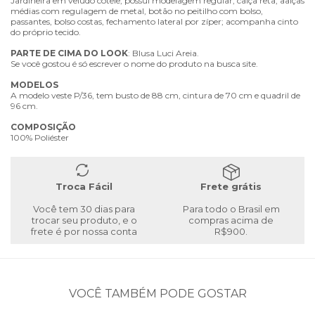
Jardineira em veludo cotele, possui modelagem regular, calça reta, aalças
médias com regulagem de metal, botão no peitilho com bolso,
passantes, bolso costas, fechamento lateral por zíper; acompanha cinto
do próprio tecido.
PARTE
DE
CIMA
DO
LOOK
: Blusa Luci Areia.
Se você gostou é só escrever o nome do produto na busca site.
MODELOS
A modelo veste P/36, tem busto de 88 cm, cintura de 70 cm e quadril de
96 cm.
COMPOSIÇÃO
100% Poliéster
Troca Fácil
Frete grátis
Você tem 30 dias para
Para todo o Brasil em
trocar seu produto, e o
compras acima de
frete é por nossa conta
R$900.
VOCÊ TAMBÉM PODE GOSTAR