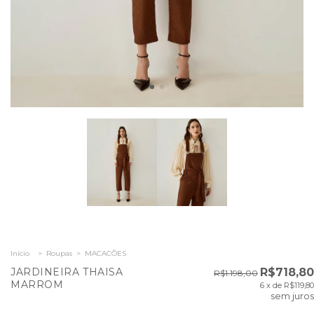
Início
>
Roupas
>
MACACÕES
JARDINEIRA THAISA
R$718,80
R$1.198,00
MARROM
6
x de
R$119,80
sem juros