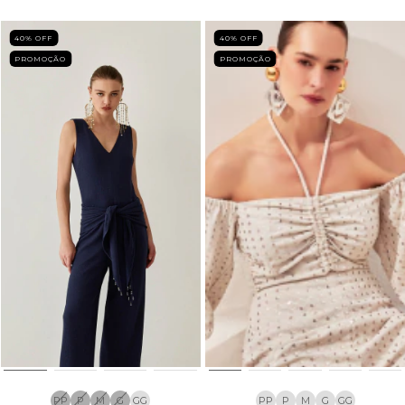
40
% OFF
40
% OFF
PROMOÇÃO
PROMOÇÃO
PP
P
M
G
GG
PP
P
M
G
GG