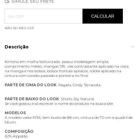
SIMULE SEU FRETE
Entregas para o CEP:
ALTERAR CEP
CALCULAR
NÃO SEI MEU CEP
Descrição
Kimono em malha texturizada, possui modelagem ampla,
comprimento médio, mangas 7/8, viés contrastante aplivado na vista,
na manga e nos bolsos, bolsos frontais apliacos, rolote aplicado na
cintura com cordão passado e ponteira no final.
PARTE
DE
CIMA
DO
LOOK
: Regata Cindy Terracota.
PARTE
DE
BAIXO
DO
LOOK
: Shorts Joy Natural.
Se você gostou é só escrever o nome do produto na busca site.
MODELOS
A modelo veste P/36, tem busto de 88 cm, cintura de 70 cm e quadril de
96 cm.
COMPOSIÇÃO
62% Algodão