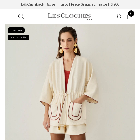
15% Cashback | 6x sem juros | Frete Grátis acima de R$ 900
0
40
% OFF
PROMOÇÃO