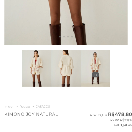
+2
Início
>
Roupas
>
CASACOS
KIMONO JOY NATURAL
R$478,80
R$798,00
6
x de
R$79,80
sem juros