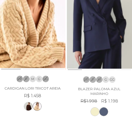
PP
P
M
G
GG
PP
P
M
G
GG
CARDIGAN LORI TRICOT AREIA
BLAZER PALOMA AZUL
MARINHO
R$ 1.458
R$1.998
R$ 1.198