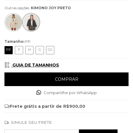
Outras opções:
KIMONO JOY PRETO
Tamanho:
PP
PP
P
M
G
GG
GUIA DE TAMANHOS
Compartilhe por WhatsApp
Frete grátis
a partir de
R$900,00
SIMULE SEU FRETE
Entregas para o CEP:
ALTERAR CEP