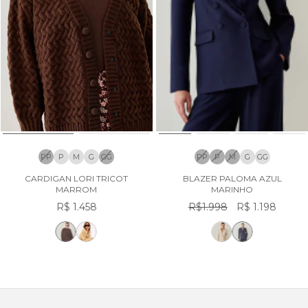
PP
P
M
G
GG
PP
P
M
G
GG
CARDIGAN LORI TRICOT
BLAZER PALOMA AZUL
MARROM
MARINHO
R$ 1.458
R$1.998
R$ 1.198