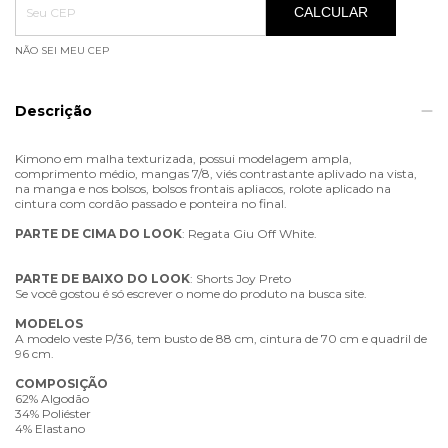
CALCULAR
NÃO SEI MEU CEP
Descrição
Kimono em malha texturizada, possui modelagem ampla,
comprimento médio, mangas 7/8, viés contrastante aplivado na vista,
na manga e nos bolsos, bolsos frontais apliacos, rolote aplicado na
cintura com cordão passado e ponteira no final.
PARTE
DE
CIMA
DO
LOOK
: Regata Giu Off White.
PARTE
DE
BAIXO
DO
LOOK
: Shorts Joy Preto
Se você gostou é só escrever o nome do produto na busca site.
MODELOS
A modelo veste P/36, tem busto de 88 cm, cintura de 70 cm e quadril de
96 cm.
COMPOSIÇÃO
62% Algodão
34% Poliéster
4% Elastano