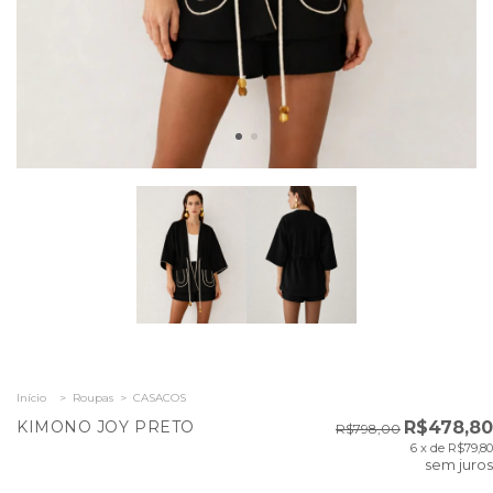
Início
>
Roupas
>
CASACOS
KIMONO JOY PRETO
R$478,80
R$798,00
6
x de
R$79,80
sem juros