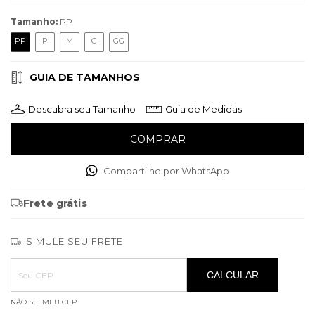
Tamanho:
PP
PP
P
M
G
GG
GUIA DE TAMANHOS
Descubra seu Tamanho
Guia de Medidas
Compartilhe por WhatsApp
Frete grátis
SIMULE SEU FRETE
Entregas para o CEP:
ALTERAR CEP
CALCULAR
NÃO SEI MEU CEP