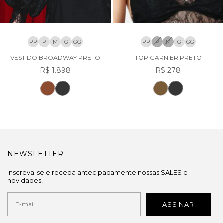
PP
P
M
G
GG
PP
P
M
G
GG
VESTIDO BROADWAY PRETO
TOP GARNIER PRETO
R$ 1.898
R$ 278
NEWSLETTER
Inscreva-se e receba antecipadamente nossas SALES e
novidades!