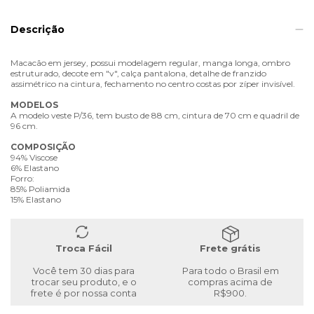
Descrição
Macacão em jersey, possui modelagem regular, manga longa, ombro
estruturado, decote em "v", calça pantalona, detalhe de franzido
assimétrico na cintura, fechamento no centro costas por zíper invisível.
MODELOS
A modelo veste P/36, tem busto de 88 cm, cintura de 70 cm e quadril de
96 cm.
COMPOSIÇÃO
94% Viscose
6% Elastano
Forro:
85% Poliamida
15% Elastano
Troca Fácil
Frete grátis
Você tem 30 dias para
Para todo o Brasil em
trocar seu produto, e o
compras acima de
frete é por nossa conta
R$900.