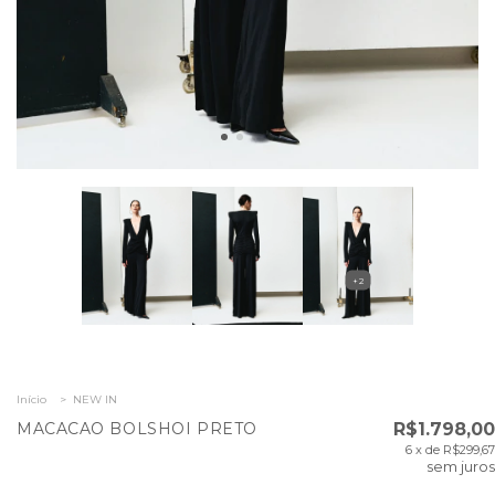
+2
Início
>
NEW IN
MACACAO BOLSHOI PRETO
R$1.798,00
6
x de
R$299,67
sem juros