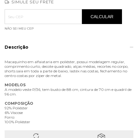
SIMULE SEU FRETE
Entregas para o CEP:
ALTERAR CEP
CALCULAR
NÃO SEI MEU CEP
Descrição
Macaquinho em alfaiataria em poliéster, possui modelagem regular,
comprimento curto, decote quadrado, alças médias, recortes no corpo,
shorts saia em toda a parte de baixo, lastéx nas costas, fechamento no
centro costas por zíper de metal.
MODELOS
A modelo veste P/36, tem busto de 88 cm, cintura de 70 cm e quadril de
96 cm.
COMPOSIÇÃO
92% Poliéster
6% Viscose
Forro:
100% Poliéster