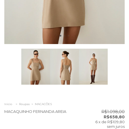
Início
>
Roupas
>
MACACÕES
MACAQUINHO FERNANDA AREIA
R$1.098,00
R$658,80
6
x de
R$109,80
sem juros