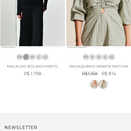
PP
P
M
G
GG
PP
P
M
G
GG
MACACAO BOLSHOI PRETO
MACAQUINHO RENATA MATCHA
R$ 1.798
R$1.358
R$ 814
NEWSLETTER