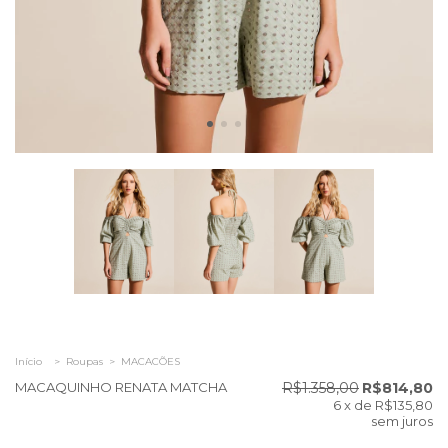
Início
>
Roupas
>
MACACÕES
MACAQUINHO RENATA MATCHA
R$1.358,00
R$814,80
6
x de
R$135,80
sem juros