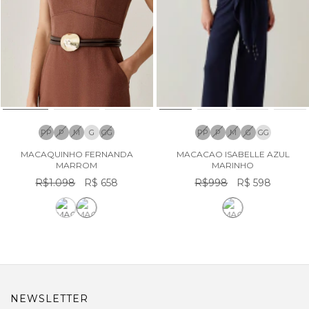
PP
P
M
G
GG
PP
P
M
G
GG
MACAQUINHO FERNANDA
MACACAO ISABELLE AZUL
MARROM
MARINHO
R$1.098
R$ 658
R$998
R$ 598
NEWSLETTER