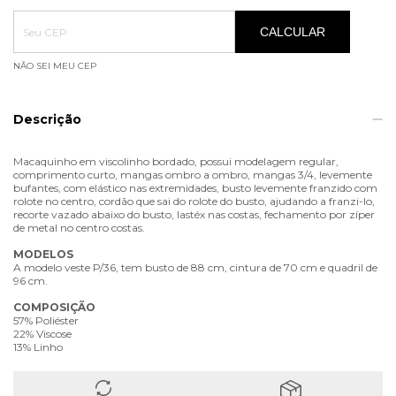
Entregas para o CEP:
ALTERAR CEP
CALCULAR
NÃO SEI MEU CEP
Descrição
Macaquinho em viscolinho bordado, possui modelagem regular,
comprimento curto, mangas ombro a ombro, mangas 3/4, levemente
bufantes, com elástico nas extremidades, busto levemente franzido com
rolote no centro, cordão que sai do rolote do busto, ajudando a franzi-lo,
recorte vazado abaixo do busto, lastéx nas costas, fechamento por zíper
de metal no centro costas.
MODELOS
A modelo veste P/36, tem busto de 88 cm, cintura de 70 cm e quadril de
96 cm.
COMPOSIÇÃO
57% Poliéster
22% Viscose
13% Linho