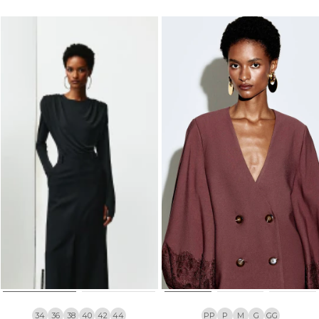
34
36
38
40
42
44
PP
P
M
G
GG