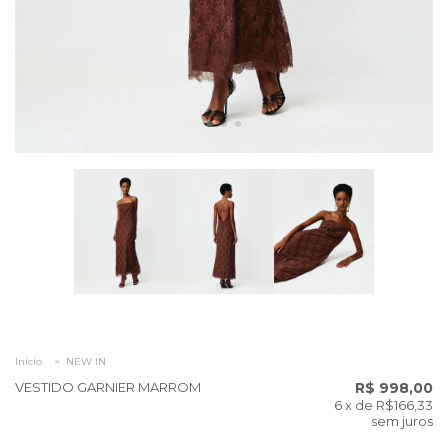
Início
>
NEW IN
VESTIDO GARNIER MARROM
R$ 998,00
6
x de
R$166,33
sem juros