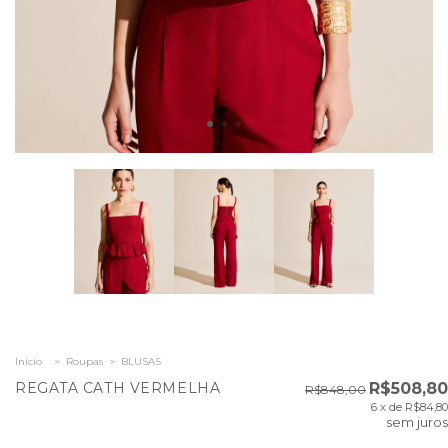
Início
>
Roupas
>
BLUSAS
REGATA CATH VERMELHA
R$508,80
R$848,00
6
x de
R$84,80
sem juros