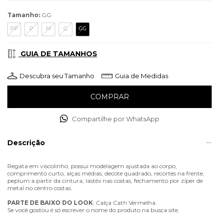
Tamanho:
GG
PP
P
M
G
GG
GUIA DE TAMANHOS
Descubra seu Tamanho
Guia de Medidas
Compartilhe por WhatsApp
Descrição
Regata em viscolinho, possui modelagem ajustada ao corpo,
comprimento curto, alças médias, decote quadrado, recortes na frente,
peplum a partir da cintura, lastéx nas costas, fechamento por zíper de
metal no centro costas.
PARTE
DE
BAIXO
DO
LOOK
: Calça Cath Vermelha.
Se você gostou é só escrever o nome do produto na busca site.