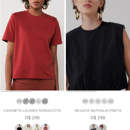
PP
P
M
G
GG
PP
P
M
G
GG
CAMISETA LAUREN TERRACOTA
REGATA NATHALIA PRETA
R$ 298
R$ 298